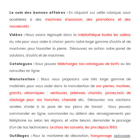
Le coin des bonnes affaires :
En cliquant sur cette rubrique, vous
accéderez à des
machines d'occasion,
des promotions et des
nouveautés
.
Vidéos :
Nous avons regroupé dans la
médiathèque toutes les vidéos
du site pour vous aider à choisir parmi notre large gamme d'outils et de
machines pour travailler la pierre... Découvrez en action notre panel de
solutions, d'outils et de machines.
Catalogues :
Vous pouvez
téléchargez nos catalogues de tarifs
ou les
consultez en ligne.
Manutention :
Nous vous proposons une très large gamme de
matériels pour vous aider dans la manutention de
vos pierres, marbres,
granits, céramiques : ventouses, potences, chariots, pinces,rails de
stockage pour vos tranches, chevalet
etc... Découvrez nos solutions
variées d’aide à la pose de vos plans de travail . Vous pouvez
commander en ligne, commander ou obtenir des renseignements par
téléphone ou selon les régions et votre besoin, demander le passage
d'un de nos techniciens.
Le choix, les conseils, les prix depuis 1980
.
Outillages :
Pour la marbrerie de décoration,
tronçonnage,
polissage
,