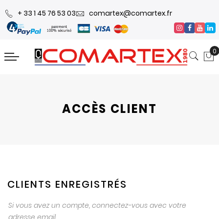
+ 33 1 45 76 53 03
comartex@comartex.fr
0
ACCÈS CLIENT
CLIENTS ENREGISTRÉS
Si vous avez un compte, connectez-vous avec votre
adresse email.