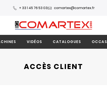
+ 33 1 45 76 53 03
comartex@comartex.fr
CHINES
VIDÉOS
CATALOGUES
OCCAS
ACCÈS CLIENT