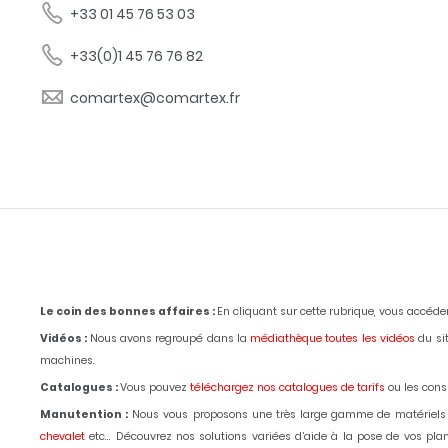
+33 01 45 76 53 03
+33(0)1 45 76 76 82
comartex@comartex.fr
Le coin des bonnes affaires :
En cliquant sur cette rubrique, vous accéd
Vidéos :
Nous avons regroupé dans la
médiathèque toutes les vidéos
du sit
machines.
Catalogues :
Vous pouvez
téléchargez nos catalogues de tarifs
ou les consu
Manutention :
Nous vous proposons une très large gamme de matériels
chevalet
etc... Découvrez nos solutions variées d’aide à la pose de vos p