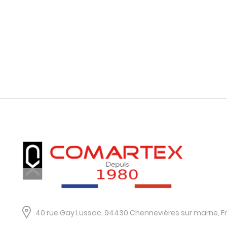
40 rue Gay Lussac, 94430 Chennevières sur marne, F