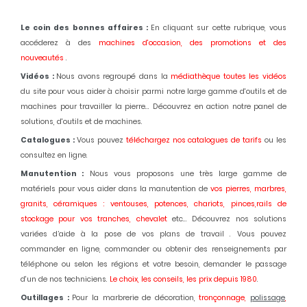
Le coin des bonnes affaires :
En cliquant sur cette rubrique, vous
accéderez à des
machines d'occasion,
des promotions et des
nouveautés
.
Vidéos :
Nous avons regroupé dans la
médiathèque toutes les vidéos
du site pour vous aider à choisir parmi notre large gamme d'outils et de
machines pour travailler la pierre... Découvrez en action notre panel de
solutions, d'outils et de machines.
Catalogues :
Vous pouvez
téléchargez nos catalogues de tarifs
ou les
consultez en ligne.
Manutention :
Nous vous proposons une très large gamme de
matériels pour vous aider dans la manutention de
vos pierres, marbres,
granits, céramiques : ventouses, potences, chariots, pinces,rails de
stockage pour vos tranches, chevalet
etc... Découvrez nos solutions
variées d’aide à la pose de vos plans de travail . Vous pouvez
commander en ligne, commander ou obtenir des renseignements par
téléphone ou selon les régions et votre besoin, demander le passage
d'un de nos techniciens.
Le choix, les conseils, les prix depuis 1980
.
Outillages :
Pour la marbrerie de décoration,
tronçonnage,
polissage
,