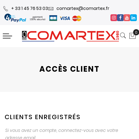
+ 33 1 45 76 53 03
comartex@comartex.fr
0
ACCÈS CLIENT
CLIENTS ENREGISTRÉS
Si vous avez un compte, connectez-vous avec votre
adresse email.