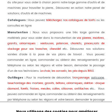
du site pour vous aider à choisir parmi notre large gamme d'outils et de
machines pour travailler la pierre... Découvrez en action notre panel de
solutions, d'outils et de machines.
Catalogues :
Vous pouvez
téléchargez nos catalogues de tarifs
ou les
consultez en ligne.
Manutention :
Nous vous proposons une très large gamme de
matériels pour vous aider dans la manutention de
vos pierres, marbres,
granits, céramiques : ventouses, potences, chariots, pinces,rails de
stockage pour vos tranches, chevalet
etc... Découvrez nos solutions
variées d’aide à la pose de vos plans de travail . Vous pouvez
commander en ligne, commander ou obtenir des renseignements par
téléphone ou selon les régions et votre besoin, demander le passage
d'un de nos techniciens.
Le choix, les conseils, les prix depuis 1980
.
Outillages :
Pour la marbrerie de décoration,
tronçonnage,
polissage
,
bouchardage des marbres, granits, bétons, céramiques, dekton : disque
diamant, forets, fraises, meules, colles, silicones, antitaches
etc... Vous
pouvez commander en ligne, commander ou obtenir des renseignements
par téléphone ou selon les régions et votre besoin, demander le passage
d'un de nos techniciens.
Le choix, les conseils, les prix depuis 1980.
Nous utilisons des cookies pour améliorer
Machines :
Pour la marbrerie de décoration, usinage et
polissage
des