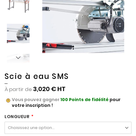
of
of
the
the
images
images
gallery
gallery
Scie à eau SMS
3,020 €
À partir de
Vous pouvez gagner
100
Points de fidélité
pour
votre inscription !
LONGUEUR