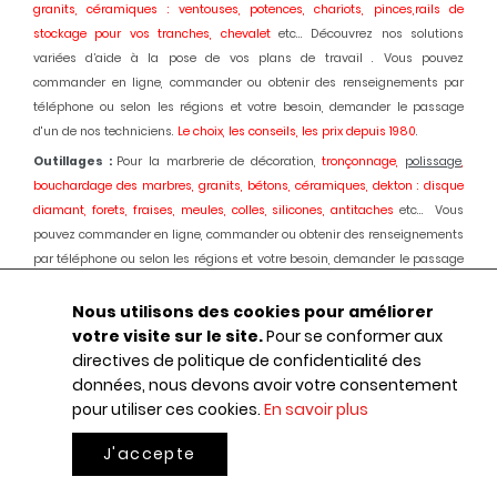
granits, céramiques : ventouses, potences, chariots, pinces,rails de
stockage pour vos tranches, chevalet
etc... Découvrez nos solutions
variées d’aide à la pose de vos plans de travail . Vous pouvez
commander en ligne, commander ou obtenir des renseignements par
téléphone ou selon les régions et votre besoin, demander le passage
d'un de nos techniciens.
Le choix, les conseils, les prix depuis 1980
.
Outillages :
Pour la marbrerie de décoration,
tronçonnage,
polissage
,
bouchardage des marbres, granits, bétons, céramiques, dekton : disque
diamant, forets, fraises, meules, colles, silicones, antitaches
etc... Vous
pouvez commander en ligne, commander ou obtenir des renseignements
par téléphone ou selon les régions et votre besoin, demander le passage
d'un de nos techniciens.
Le choix, les conseils, les prix depuis 1980.
Nous utilisons des cookies pour améliorer
Machines :
Pour la marbrerie de décoration, usinage et
polissage
des
votre visite sur le site.
Pour se conformer aux
marbres, granits, bétons, céramiques, dekton :
Débiteuses, découpes jet
directives de politique de confidentialité des
d'eau, polissage automatique des chants, centres d'usinages 3 et 5 axes,
données, nous devons avoir votre consentement
robot, fil diamant, traitement des boues, aspiration des poussières,
pour utiliser ces cookies.
En savoir plus
ponçage de sols marbres et granits, équipements portatifs en
pneumatique
etc... : Une offre globale au service de votre activité.
Le choix,
J'accepte
le conseil, les prix, depuis 1980.
0
Mon pa