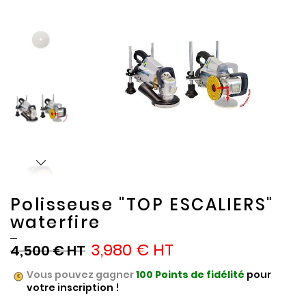
the
the
end
beginning
of
of
the
the
images
images
gallery
gallery
Polisseuse "TOP ESCALIERS"
waterfire
3,980 €
4,500 €
Vous pouvez gagner
100
Points de fidélité
pour
votre inscription !