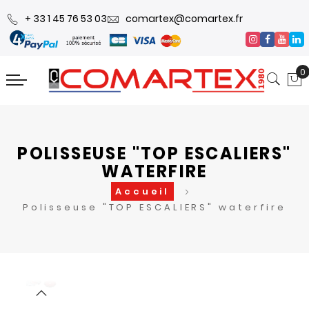
+ 33 1 45 76 53 03
comartex@comartex.fr
0
POLISSEUSE "TOP ESCALIERS"
WATERFIRE
Accueil
Polisseuse "TOP ESCALIERS" waterfire
Skip
Skip
to
to