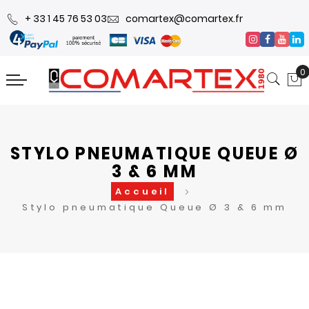
+ 33 1 45 76 53 03
comartex@comartex.fr
0
STYLO PNEUMATIQUE QUEUE Ø
3 & 6 MM
Accueil
Stylo pneumatique Queue Ø 3 & 6 mm
Skip
Skip
to
to