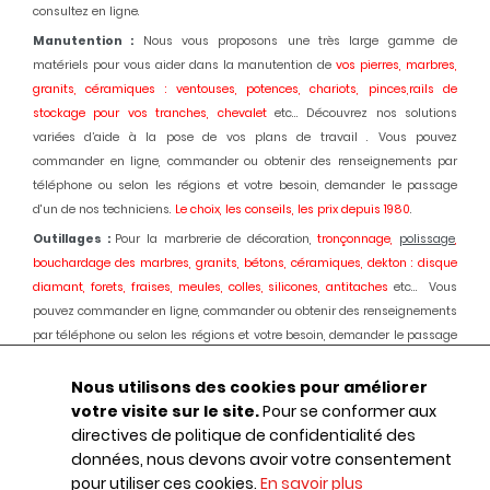
consultez en ligne.
Manutention :
Nous vous proposons une très large gamme de
matériels pour vous aider dans la manutention de
vos pierres, marbres,
granits, céramiques : ventouses, potences, chariots, pinces,rails de
stockage pour vos tranches, chevalet
etc... Découvrez nos solutions
variées d’aide à la pose de vos plans de travail . Vous pouvez
commander en ligne, commander ou obtenir des renseignements par
téléphone ou selon les régions et votre besoin, demander le passage
d'un de nos techniciens.
Le choix, les conseils, les prix depuis 1980
.
Outillages :
Pour la marbrerie de décoration,
tronçonnage,
polissage
,
bouchardage des marbres, granits, bétons, céramiques, dekton : disque
diamant, forets, fraises, meules, colles, silicones, antitaches
etc... Vous
pouvez commander en ligne, commander ou obtenir des renseignements
par téléphone ou selon les régions et votre besoin, demander le passage
d'un de nos techniciens.
Le choix, les conseils, les prix depuis 1980.
Nous utilisons des cookies pour améliorer
Machines :
Pour la marbrerie de décoration, usinage et
polissage
des
votre visite sur le site.
Pour se conformer aux
marbres, granits, bétons, céramiques, dekton :
Débiteuses, découpes jet
directives de politique de confidentialité des
d'eau,
polissage
automatique des chants, centres d'usinages 3 et 5 axes,
données, nous devons avoir votre consentement
robot, fil diamant, traitement des boues, aspiration des poussières,
pour utiliser ces cookies.
En savoir plus
ponçage de sols marbres et granits, équipements portatifs en