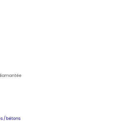
iamantée
és / bétons