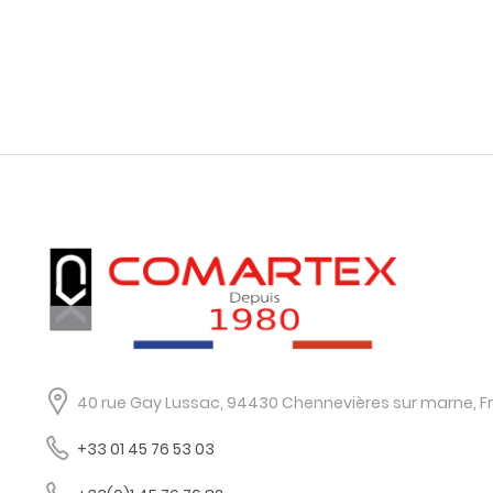
40 rue Gay Lussac, 94430 Chennevières sur marne, F
+33 01 45 76 53 03