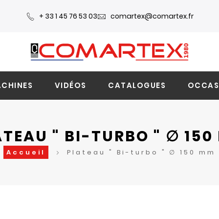
+ 33 1 45 76 53 03
comartex@comartex.fr
CHINES
VIDÉOS
CATALOGUES
OCCAS
TEAU " BI-TURBO " ∅ 15
Accueil
Plateau " Bi-turbo " ∅ 150 mm