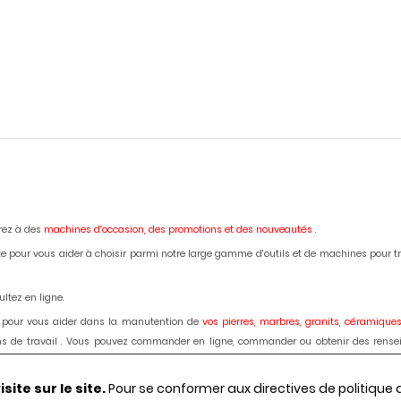
erez à des
machines d'occasion,
des promotions et des nouveautés
.
e pour vous aider à choisir parmi notre large gamme d'outils et de machines pour trava
ltez en ligne.
 pour vous aider dans la manutention de
vos pierres, marbres, granits, céramiques
lans de travail . Vous pouvez commander en ligne, commander ou obtenir des rense
ardage des marbres, granits, bétons, céramiques, dekton : disque diamant, forets, fra
ite sur le site.
Pour se conformer aux directives de politique