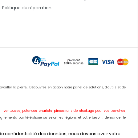
Politique de réparation
iller la pierre... Découvrez en action notre panel de solutions, d'outils et de
 : ventouses, potences, chariots, pinces,rails de stockage pour vos tranches,
ignements par téléphone ou selon les régions et votre besoin, demander le
ises, meules, colles, silicones, antitaches
etc... Vous pouvez commander en
 de confidentialité des données, nous devons avoir votre