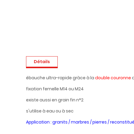
Détails
ébauche ultra-rapide gràce à la
double couronne
d
fixation femelle M14 ou M24
existe aussi en grain fin n°2
s'utilise à eau ou à sec
Application
: granits / marbres / pierres / reconstitu