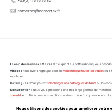
+33(0)1 45 76 76 82
comartex@comartex.fr
Le coin des bonnes affaires :
En cliquant sur cette rubrique, vous accéd
Vidéos :
Nous avons regroupé dans la
médiathèque toutes les vidéos
du sit
machines.
Catalogues :
Vous pouvez
téléchargez nos catalogues de tarifs
ou les consu
Manutention :
Nous vous proposons une très large gamme de matériels
chevalet
etc... Découvrez nos solutions variées d’aide à la pose de vos p
passage d'un de nos techniciens.
Le choix, les conseils, les prix depuis 1980
.
Outillages :
Pour la marbrerie de décoration,
tronçonnage,
polissage
, bouch
Nous utilisons des cookies pour améliorer votre vis