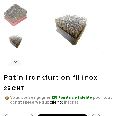
the
the
end
beginning
of
of
the
the
images
images
gallery
gallery
Patin frankfurt en fil inox
25 €
Vous pouvez gagner
125
Points de fidélité
pour tout
achat ! Réservé aux
clients
inscrits.