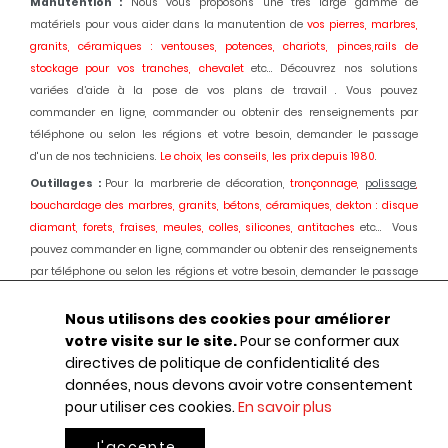
Manutention :
Nous vous proposons une très large gamme de
matériels pour vous aider dans la manutention de
vos pierres, marbres,
granits, céramiques : ventouses, potences, chariots, pinces,rails de
stockage pour vos tranches, chevalet
etc... Découvrez nos solutions
variées d’aide à la pose de vos plans de travail . Vous pouvez
commander en ligne, commander ou obtenir des renseignements par
téléphone ou selon les régions et votre besoin, demander le passage
d'un de nos techniciens.
Le choix, les conseils, les prix depuis 1980
.
Outillages :
Pour la marbrerie de décoration,
tronçonnage,
polissage
,
bouchardage des marbres, granits, bétons, céramiques, dekton : disque
diamant, forets, fraises, meules, colles, silicones, antitaches
etc... Vous
pouvez commander en ligne, commander ou obtenir des renseignements
par téléphone ou selon les régions et votre besoin, demander le passage
d'un de nos techniciens.
Le choix, les conseils, les prix depuis 1980.
Nous utilisons des cookies pour améliorer
Machines :
Pour la marbrerie de décoration, usinage et
polissage
des
votre visite sur le site.
Pour se conformer aux
marbres, granits, bétons, céramiques, dekton :
Débiteuses, découpes jet
directives de politique de confidentialité des
d'eau,
polissage
automatique des chants, centres d'usinages 3 et 5 axes,
données, nous devons avoir votre consentement
robot, fil diamant, traitement des boues, aspiration des poussières,
pour utiliser ces cookies.
En savoir plus
ponçage de sols marbres et granits, équipements portatifs en
pneumatique
etc... : Une offre globale au service de votre activité.
Le choix,
J'accepte