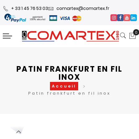
+ 33 1 45 76 53 03
comartex@comartex.fr
0
PATIN FRANKFURT EN FIL
INOX
Accueil
Patin frankfurt en fil inox
Skip
Skip
to
to