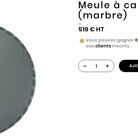
Meule à ca
(marbre)
519 €
Vous pouvez gagner
6
aux
clients
inscrits.
-
+
AJO