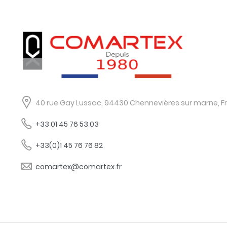
40 rue Gay Lussac, 94430 Chennevières sur marne, F
+33 01 45 76 53 03
+33(0)1 45 76 76 82
comartex@comartex.fr