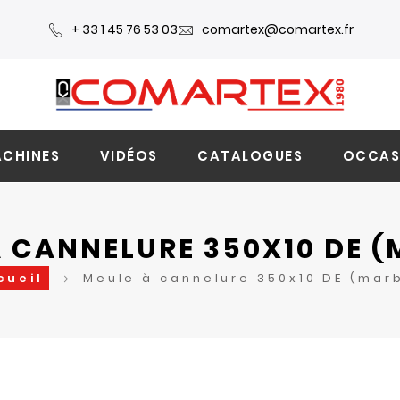
+ 33 1 45 76 53 03
comartex@comartex.fr
CHINES
VIDÉOS
CATALOGUES
OCCAS
À CANNELURE 350X10 DE (
cueil
Meule à cannelure 350x10 DE (mar