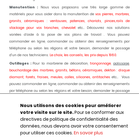
Manutention :
Nous vous proposons une très large gamme de
matériels pour vous aider dans la manutention de
vos pierres, marbres,
granits, céramiques : ventouses, potences, chariots, pinces,rails de
stockage pour vos tranches, chevalet
etc... Découvrez nos solutions
variées d’aide à la pose de vos plans de travail . Vous pouvez
commander en ligne, commander ou obtenir des renseignements par
téléphone ou selon les régions et votre besoin, demander le passage
d'un de nos techniciens.
Le choix, les conseils, les prix depuis 1980
.
Outillages :
Pour la marbrerie de décoration,
tronçonnage,
polissage
,
bouchardage des marbres, granits, bétons, céramiques, dekton : disque
diamant, forets, fraises, meules, colles, silicones, antitaches
etc... Vous
pouvez commander en ligne, commander ou obtenir des renseignements
par téléphone ou selon les régions et votre besoin, demander le passage
d'un de nos techniciens.
Le choix, les conseils, les prix depuis 1980.
Nous utilisons des cookies pour améliorer
Machines :
Pour la marbrerie de décoration, usinage et
polissage
des
votre visite sur le site.
Pour se conformer aux
marbres, granits, bétons, céramiques, dekton :
Débiteuses, découpes jet
directives de politique de confidentialité des
d'eau,
polissage
automatique des chants, centres d'usinages 3 et 5 axes,
données, nous devons avoir votre consentement
robot, fil diamant, traitement des boues, aspiration des poussières,
pour utiliser ces cookies.
En savoir plus
ponçage de sols marbres et granits, équipements portatifs en