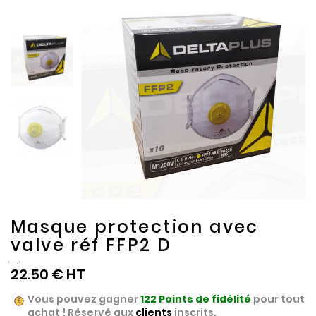
to
to
the
the
end
beginning
of
of
the
the
images
images
gallery
gallery
Masque protection avec
valve réf FFP2 D
22.50 €
Vous pouvez gagner
122
Points de fidélité
pour tout
achat ! Réservé aux
clients
inscrits.