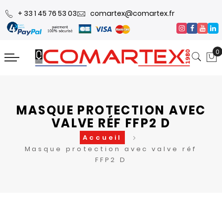
+ 33 1 45 76 53 03
comartex@comartex.fr
0
MASQUE PROTECTION AVEC
VALVE RÉF FFP2 D
Accueil
Masque protection avec valve réf
FFP2 D
Skip
Skip