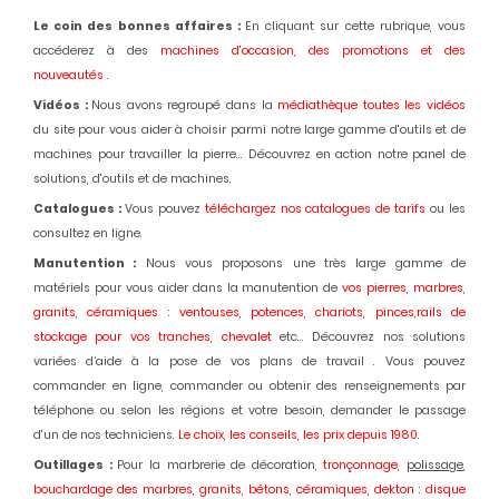
Le coin des bonnes affaires :
En cliquant sur cette rubrique, vous
accéderez à des
machines d'occasion,
des promotions et des
nouveautés
.
Vidéos :
Nous avons regroupé dans la
médiathèque toutes les vidéos
du site pour vous aider à choisir parmi notre large gamme d'outils et de
machines pour travailler la pierre... Découvrez en action notre panel de
solutions, d'outils et de machines.
Catalogues :
Vous pouvez
téléchargez nos catalogues de tarifs
ou les
consultez en ligne.
Manutention :
Nous vous proposons une très large gamme de
matériels pour vous aider dans la manutention de
vos pierres, marbres,
granits, céramiques : ventouses, potences, chariots, pinces,rails de
stockage pour vos tranches, chevalet
etc... Découvrez nos solutions
variées d’aide à la pose de vos plans de travail . Vous pouvez
commander en ligne, commander ou obtenir des renseignements par
téléphone ou selon les régions et votre besoin, demander le passage
d'un de nos techniciens.
Le choix, les conseils, les prix depuis 1980
.
Outillages :
Pour la marbrerie de décoration,
tronçonnage,
polissage
,
bouchardage des marbres, granits, bétons, céramiques, dekton : disque