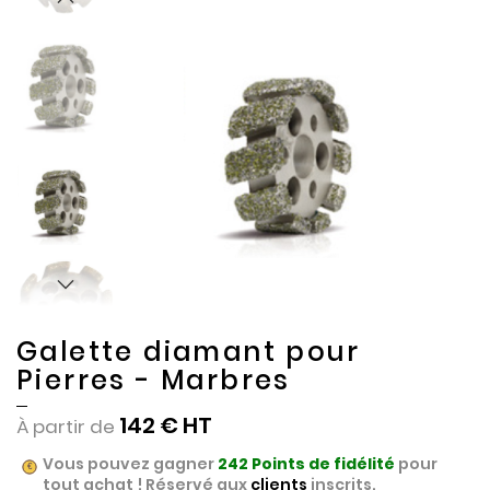
to
to
the
the
end
beginning
of
of
the
the
images
images
gallery
gallery
Galette diamant pour
Pierres - Marbres
142 €
À partir de
Vous pouvez gagner
242
Points de fidélité
pour
tout achat ! Réservé aux
clients
inscrits.