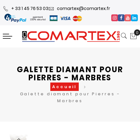
+ 33 1 45 76 53 03
comartex@comartex.fr
0
GALETTE DIAMANT POUR
PIERRES - MARBRES
Accueil
Galette diamant pour Pierres -
Marbres
Skip
Skip