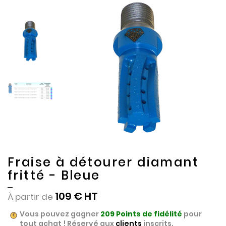
to
to
the
the
end
beginning
of
of
the
the
images
images
gallery
gallery
Fraise à détourer diamant
fritté - Bleue
109 €
À partir de
Vous pouvez gagner
209
Points de fidélité
pour
tout achat ! Réservé aux
clients
inscrits.