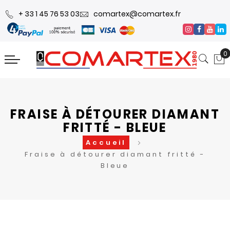
+ 33 1 45 76 53 03
comartex@comartex.fr
0
FRAISE À DÉTOURER DIAMANT
FRITTÉ - BLEUE
Accueil
Fraise à détourer diamant fritté -
Bleue
Skip
Skip