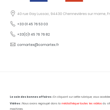
40 rue Gay Lussac, 94430 Chennevières sur marne, F
+33 01 45 76 53 03
+33(0)1 45 76 76 82
comartex@comartex.fr
Le coin des bonnes affaires :
En cliquant sur cette rubrique, vous accéd
Vidéos :
Nous avons regroupé dans la
médiathèque toutes les vidéos
du sit
machines.