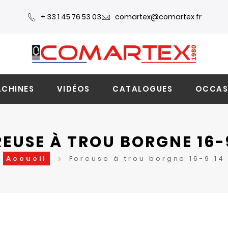
+ 33 1 45 76 53 03
comartex@comartex.fr
CHINES
VIDÉOS
CATALOGUES
OCCAS
EUSE À TROU BORGNE 16-
Accueil
Foreuse à trou borgne 16-9 14