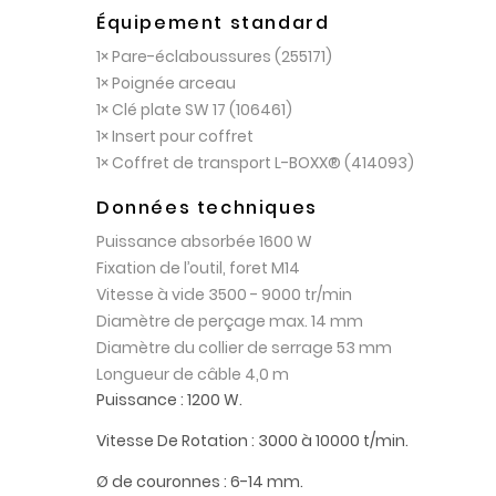
Équipement standard
1× Pare-éclaboussures (255171)
1× Poignée arceau
1× Clé plate SW 17 (106461)
1× Insert pour coffret
1× Coffret de transport L-BOXX® (414093)
Données techniques
Puissance absorbée 1600 W
Fixation de l’outil, foret M14
Vitesse à vide 3500 - 9000 tr/min
Diamètre de perçage max. 14 mm
Diamètre du collier de serrage 53 mm
Longueur de câble 4,0 m
Puissance : 1200 W.
Vitesse De Rotation : 3000 à 10000 t/min.
Ø de couronnes : 6-14 mm.