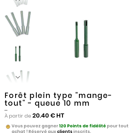
to
to
the
the
end
beginning
of
of
the
the
images
images
gallery
gallery
Forêt plein type "mange-
tout" - queue 10 mm
20.40 €
À partir de
Vous pouvez gagner
120
Points de fidélité
pour tout
achat ! Réservé aux
clients
inscrits.