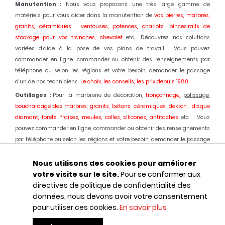
Manutention :
Nous vous proposons une très large gamme de
matériels pour vous aider dans la manutention de
vos pierres, marbres,
granits, céramiques : ventouses, potences, chariots, pinces,rails de
stockage pour vos tranches, chevalet
etc... Découvrez nos solutions
variées d’aide à la pose de vos plans de travail . Vous pouvez
commander en ligne, commander ou obtenir des renseignements par
téléphone ou selon les régions et votre besoin, demander le passage
d'un de nos techniciens.
Le choix, les conseils, les prix depuis 1980
.
Outillages :
Pour la marbrerie de décoration,
tronçonnage,
polissage
,
bouchardage des marbres, granits, bétons, céramiques, dekton : disque
diamant, forets, fraises, meules, colles, silicones, antitaches
etc... Vous
pouvez commander en ligne, commander ou obtenir des renseignements
par téléphone ou selon les régions et votre besoin, demander le passage
d'un de nos techniciens.
Le choix, les conseils, les prix depuis 1980.
Nous utilisons des cookies pour améliorer
Machines :
Pour la marbrerie de décoration, usinage et
polissage
des
votre visite sur le site.
Pour se conformer aux
marbres, granits, bétons, céramiques, dekton :
Débiteuses, découpes jet
directives de politique de confidentialité des
d'eau,
polissage
automatique des chants, centres d'usinages 3 et 5 axes,
données, nous devons avoir votre consentement
robot, fil diamant, traitement des boues, aspiration des poussières,
pour utiliser ces cookies.
En savoir plus
ponçage de sols marbres et granits, équipements portatifs en
pneumatique
etc... : Une offre globale au service de votre activité.
Le choix,