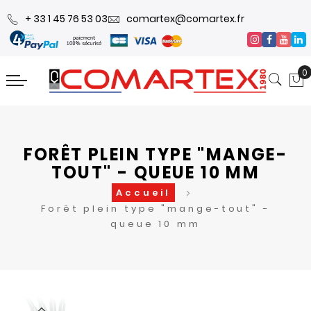
+ 33 1 45 76 53 03
comartex@comartex.fr
0
FORÊT PLEIN TYPE "MANGE-
TOUT" - QUEUE 10 MM
Accueil
Forêt plein type "mange-tout" -
queue 10 mm
Skip
Skip