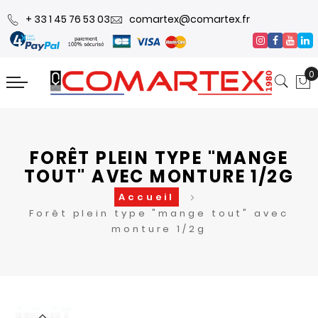
+ 33 1 45 76 53 03
comartex@comartex.fr
0
FORÊT PLEIN TYPE "MANGE
TOUT" AVEC MONTURE 1/2G
Accueil
Forêt plein type "mange tout" avec
monture 1/2g
Skip
Skip