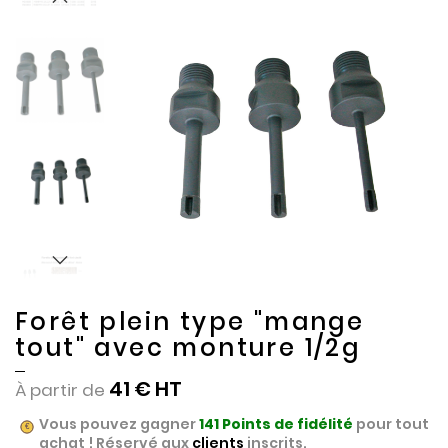
to
to
the
the
end
beginning
of
of
the
the
images
images
gallery
gallery
Forêt plein type "mange
tout" avec monture 1/2g
41 €
À partir de
Vous pouvez gagner
141
Points de fidélité
pour tout
achat ! Réservé aux
clients
inscrits.