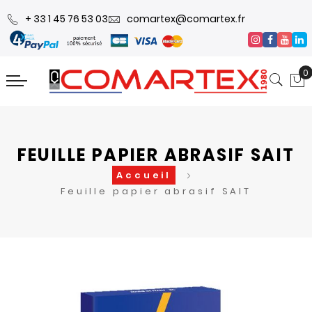
+ 33 1 45 76 53 03
comartex@comartex.fr
0
FEUILLE PAPIER ABRASIF SAIT
Accueil
Feuille papier abrasif SAIT
Skip
Skip
to
to
the
the