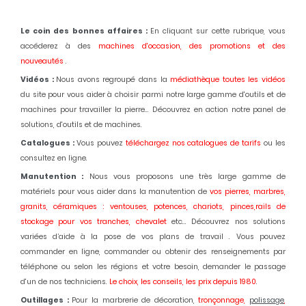
Le coin des bonnes affaires :
En cliquant sur cette rubrique, vous
accéderez à des
machines d'occasion,
des promotions et des
nouveautés
.
Vidéos :
Nous avons regroupé dans la
médiathèque toutes les vidéos
du site pour vous aider à choisir parmi notre large gamme d'outils et de
machines pour travailler la pierre... Découvrez en action notre panel de
solutions, d'outils et de machines.
Catalogues :
Vous pouvez
téléchargez nos catalogues de tarifs
ou les
consultez en ligne.
Manutention :
Nous vous proposons une très large gamme de
matériels pour vous aider dans la manutention de
vos pierres, marbres,
granits, céramiques : ventouses, potences, chariots, pinces,rails de
stockage pour vos tranches, chevalet
etc... Découvrez nos solutions
variées d’aide à la pose de vos plans de travail . Vous pouvez
commander en ligne, commander ou obtenir des renseignements par
téléphone ou selon les régions et votre besoin, demander le passage
d'un de nos techniciens.
Le choix, les conseils, les prix depuis 1980
.
Outillages :
Pour la marbrerie de décoration,
tronçonnage,
polissage
,