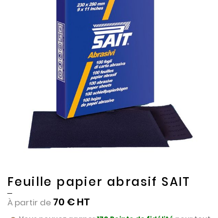
end
beginning
of
of
the
the
images
images
gallery
gallery
Feuille papier abrasif SAIT
70 €
À partir de