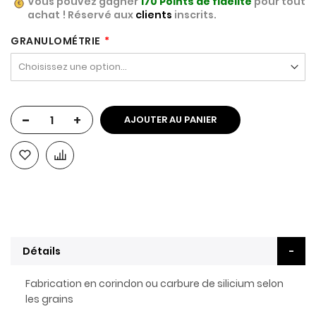
Vous pouvez gagner
170
Points de fidélité
pour tout
achat ! Réservé aux
clients
inscrits.
GRANULOMÉTRIE
-
+
AJOUTER AU PANIER
Détails
Fabrication en corindon ou carbure de silicium selon
les grains