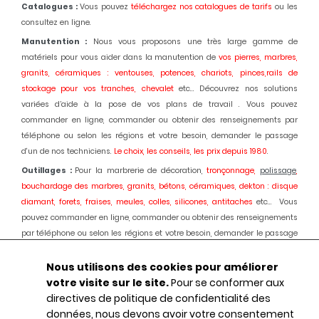
Catalogues :
Vous pouvez
téléchargez nos catalogues de tarifs
ou les
consultez en ligne.
Manutention :
Nous vous proposons une très large gamme de
matériels pour vous aider dans la manutention de
vos pierres, marbres,
granits, céramiques : ventouses, potences, chariots, pinces,rails de
stockage pour vos tranches, chevalet
etc... Découvrez nos solutions
variées d’aide à la pose de vos plans de travail . Vous pouvez
commander en ligne, commander ou obtenir des renseignements par
téléphone ou selon les régions et votre besoin, demander le passage
d'un de nos techniciens.
Le choix, les conseils, les prix depuis 1980
.
Outillages :
Pour la marbrerie de décoration,
tronçonnage,
polissage
,
bouchardage des marbres, granits, bétons, céramiques, dekton : disque
diamant, forets, fraises, meules, colles, silicones, antitaches
etc... Vous
pouvez commander en ligne, commander ou obtenir des renseignements
par téléphone ou selon les régions et votre besoin, demander le passage
d'un de nos techniciens.
Le choix, les conseils, les prix depuis 1980.
Nous utilisons des cookies pour améliorer
Machines :
Pour la marbrerie de décoration, usinage et
polissage
des
votre visite sur le site.
Pour se conformer aux
marbres, granits, bétons, céramiques, dekton :
Débiteuses, découpes jet
directives de politique de confidentialité des
d'eau,
polissage
automatique des chants, centres d'usinages 3 et 5 axes,
données, nous devons avoir votre consentement
robot, fil diamant, traitement des boues, aspiration des poussières,