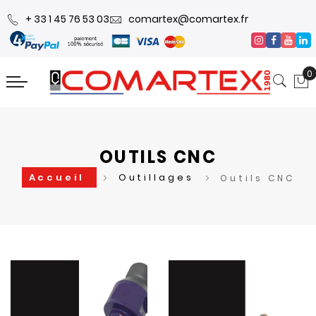
+ 33 1 45 76 53 03
comartex@comartex.fr
0
OUTILS CNC
Accueil
Outillages
Outils CNC