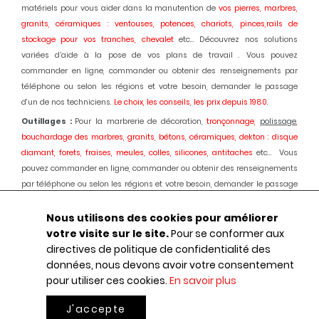
matériels pour vous aider dans la manutention de
vos pierres, marbres,
granits, céramiques : ventouses, potences, chariots, pinces,rails de
stockage pour vos tranches, chevalet
etc... Découvrez nos solutions
variées d’aide à la pose de vos plans de travail . Vous pouvez
commander en ligne, commander ou obtenir des renseignements par
téléphone ou selon les régions et votre besoin, demander le passage
d'un de nos techniciens.
Le choix, les conseils, les prix depuis 1980
.
Outillages :
Pour la marbrerie de décoration,
tronçonnage,
polissage
,
bouchardage des marbres, granits, bétons, céramiques, dekton : disque
diamant, forets, fraises, meules, colles, silicones, antitaches
etc... Vous
pouvez commander en ligne, commander ou obtenir des renseignements
par téléphone ou selon les régions et votre besoin, demander le passage
d'un de nos techniciens.
Le choix, les conseils, les prix depuis 1980.
Nous utilisons des cookies pour améliorer
Machines :
Pour la marbrerie de décoration, usinage et
polissage
des
votre visite sur le site.
Pour se conformer aux
marbres, granits, bétons, céramiques, dekton :
Débiteuses, découpes jet
directives de politique de confidentialité des
d'eau,
polissage
automatique des chants, centres d'usinages 3 et 5 axes,
données, nous devons avoir votre consentement
robot, fil diamant, traitement des boues, aspiration des poussières,
pour utiliser ces cookies.
En savoir plus
ponçage de sols marbres et granits, équipements portatifs en
pneumatique
etc... : Une offre globale au service de votre activité.
Le choix,
J'accepte
le conseil, les prix, depuis 1980.
0