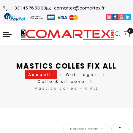
+ 33 1 45 76 53 03
comartex@comartex.fr
0
MASTICS COLLES FIX ALL
Accueil
Outillages
Colle & silicone
Mastics colles FIX ALL