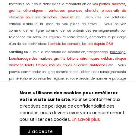
matériels pour vous aider dans la manutention de
vos pierres, marbres,
granits, céramiques : ventouses, potences, chariots, pinces,rails de
stockage pour vos tranches, chevalet
etc... Découvrez nos solutions
variées d’aide à la pose de vos plans de travail . Vous pouvez
commander en ligne, commander ou obtenir des renseignements par
téléphone ou selon les régions et votre besoin, demander le passage
d'un de nos techniciens.
Le choix, les conseils, les prix depuis 1980
.
Outillages :
Pour la marbrerie de décoration,
tronçonnage,
polissage
,
bouchardage des marbres, granits, bétons, céramiques, dekton : disque
diamant, forets, fraises, meules, colles, silicones, antitaches
etc... Vous
pouvez commander en ligne, commander ou obtenir des renseignements
par téléphone ou selon les régions et votre besoin, demander le passage
d'un de nos techniciens.
Le choix, les conseils, les prix depuis 1980.
Nous utilisons des cookies pour améliorer
Machines :
Pour la marbrerie de décoration, usinage et
polissage
des
votre visite sur le site.
Pour se conformer aux
marbres, granits, bétons, céramiques, dekton :
Débiteuses, découpes jet
directives de politique de confidentialité des
d'eau,
polissage
automatique des chants, centres d'usinages 3 et 5 axes,
données, nous devons avoir votre consentement
robot, fil diamant, traitement des boues, aspiration des poussières,
pour utiliser ces cookies.
En savoir plus
ponçage de sols marbres et granits, équipements portatifs en
pneumatique
etc... : Une offre globale au service de votre activité.
Le choix,
J'accepte
le conseil, les prix, depuis 1980.