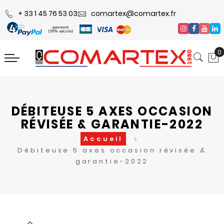
+ 33 1 45 76 53 03
comartex@comartex.fr
0
DÉBITEUSE 5 AXES OCCASION
RÉVISÉE & GARANTIE-2022
Accueil
Débiteuse 5 axes occasion révisée &
garantie-2022
Skip
Skip