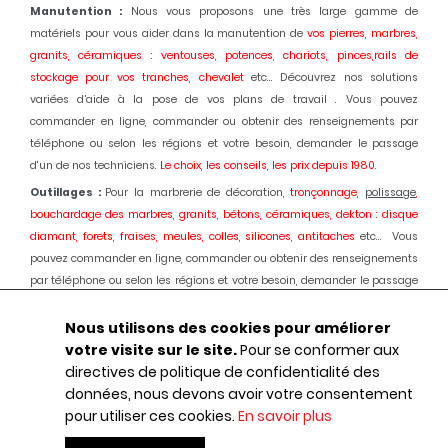
Manutention :
Nous vous proposons une très large gamme de
matériels pour vous aider dans la manutention de
vos pierres, marbres,
granits, céramiques : ventouses, potences, chariots, pinces,rails de
stockage pour vos tranches, chevalet
etc... Découvrez nos solutions
variées d’aide à la pose de vos plans de travail . Vous pouvez
commander en ligne, commander ou obtenir des renseignements par
téléphone ou selon les régions et votre besoin, demander le passage
d'un de nos techniciens.
Le choix, les conseils, les prix depuis 1980
.
Outillages :
Pour la marbrerie de décoration,
tronçonnage,
polissage
,
bouchardage des marbres, granits, bétons, céramiques, dekton : disque
diamant, forets, fraises, meules, colles, silicones, antitaches
etc... Vous
pouvez commander en ligne, commander ou obtenir des renseignements
par téléphone ou selon les régions et votre besoin, demander le passage
d'un de nos techniciens.
Le choix, les conseils, les prix depuis 1980.
Nous utilisons des cookies pour améliorer
Machines :
Pour la marbrerie de décoration, usinage et
polissage
des
votre visite sur le site.
Pour se conformer aux
marbres, granits, bétons, céramiques, dekton :
Débiteuses, découpes jet
directives de politique de confidentialité des
d'eau,
polissage
automatique des chants, centres d'usinages 3 et 5 axes,
données, nous devons avoir votre consentement
robot, fil diamant, traitement des boues, aspiration des poussières,
pour utiliser ces cookies.
En savoir plus
ponçage de sols marbres et granits, équipements portatifs en
pneumatique
etc... : Une offre globale au service de votre activité.
Le choix,