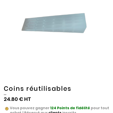
of
of
the
the
images
images
gallery
gallery
Coins réutilisables
24.80 €
Vous pouvez gagner
124
Points de fidélité
pour tout
achat ! Réservé aux
clients
inscrits.