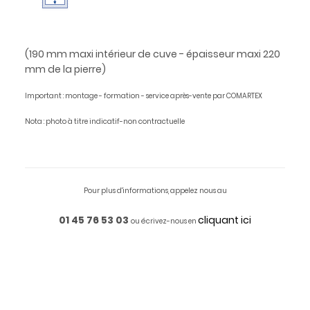
(190 mm maxi intérieur de cuve - épaisseur maxi 220
mm de la pierre)
Important : montage - formation - service après-vente par COMARTEX
Nota : photo à titre indicatif-non contractuelle
Pour plus d'informations, appelez nous au
01 45 76 53 03
cliquant ici
ou écrivez-nous en