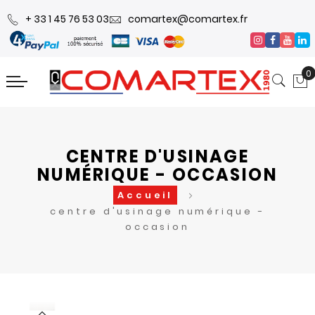
+ 33 1 45 76 53 03
comartex@comartex.fr
0
CENTRE D'USINAGE
NUMÉRIQUE - OCCASION
Accueil
centre d'usinage numérique -
occasion
Skip
Skip