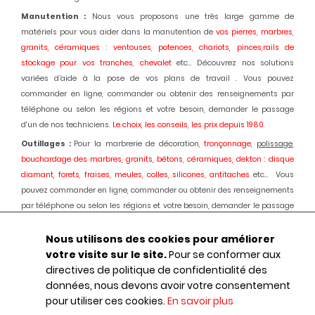
Manutention :
Nous vous proposons une très large gamme de
matériels pour vous aider dans la manutention de
vos pierres, marbres,
granits, céramiques : ventouses, potences, chariots, pinces,rails de
stockage pour vos tranches, chevalet
etc... Découvrez nos solutions
variées d’aide à la pose de vos plans de travail . Vous pouvez
commander en ligne, commander ou obtenir des renseignements par
téléphone ou selon les régions et votre besoin, demander le passage
d'un de nos techniciens.
Le choix, les conseils, les prix depuis 1980
.
Outillages :
Pour la marbrerie de décoration,
tronçonnage,
polissage
,
bouchardage des marbres, granits, bétons, céramiques, dekton : disque
diamant, forets, fraises, meules, colles, silicones, antitaches
etc... Vous
pouvez commander en ligne, commander ou obtenir des renseignements
par téléphone ou selon les régions et votre besoin, demander le passage
d'un de nos techniciens.
Le choix, les conseils, les prix depuis 1980.
Nous utilisons des cookies pour améliorer
Machines :
Pour la marbrerie de décoration, usinage et polissage des
votre visite sur le site.
Pour se conformer aux
marbres, granits, bétons, céramiques, dekton :
Débiteuses, découpes jet
directives de politique de confidentialité des
d'eau, polissage automatique des chants, centres d'usinages 3 et 5 axes,
données, nous devons avoir votre consentement
robot, fil diamant, traitement des boues, aspiration des poussières,
pour utiliser ces cookies.
En savoir plus
ponçage de sols marbres et granits, équipements portatifs en