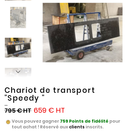
the
the
end
beginning
of
of
the
the
images
images
gallery
gallery
Chariot de transport
"Speedy "
659 €
795 €
Vous pouvez gagner
759
Points de fidélité
pour
tout achat ! Réservé aux
clients
inscrits.