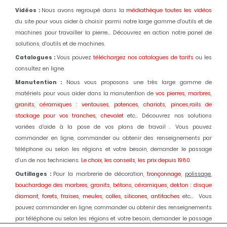
Vidéos :
Nous avons regroupé dans la
médiathèque toutes les vidéos
du site pour vous aider à choisir parmi notre large gamme d'outils et de
machines pour travailler la pierre... Découvrez en action notre panel de
solutions, d'outils et de machines.
Catalogues :
Vous pouvez
téléchargez nos catalogues de tarifs
ou les
consultez en ligne.
Manutention :
Nous vous proposons une très large gamme de
matériels pour vous aider dans la manutention de
vos pierres, marbres,
granits, céramiques : ventouses, potences, chariots, pinces,rails de
stockage pour vos tranches, chevalet
etc... Découvrez nos solutions
variées d’aide à la pose de vos plans de travail . Vous pouvez
commander en ligne, commander ou obtenir des renseignements par
téléphone ou selon les régions et votre besoin, demander le passage
d'un de nos techniciens.
Le choix, les conseils, les prix depuis 1980
.
Outillages :
Pour la marbrerie de décoration,
tronçonnage,
polissage
,
bouchardage des marbres, granits, bétons, céramiques, dekton : disque
diamant, forets, fraises, meules, colles, silicones, antitaches
etc... Vous
pouvez commander en ligne, commander ou obtenir des renseignements
par téléphone ou selon les régions et votre besoin, demander le passage