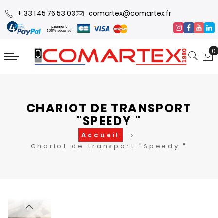
+ 33 1 45 76 53 03
comartex@comartex.fr
0
CHARIOT DE TRANSPORT
"SPEEDY "
Accueil
Chariot de transport "Speedy "
Skip
Skip
to
to