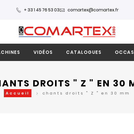
+ 33 1 45 76 53 03
comartex@comartex.fr
CHINES
VIDÉOS
CATALOGUES
OCCAS
ANTS DROITS " Z " EN 30
Accueil
chants droits " Z " en 30 mm