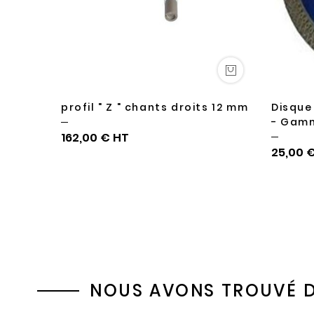
profil " Z " chants droits 12 mm
Disque
- Gam
162,00 €
25,00 
NOUS AVONS TROUVÉ D