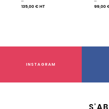
céramique " the size"
135,00 €
99,00 
INSTAGRAM
S'A