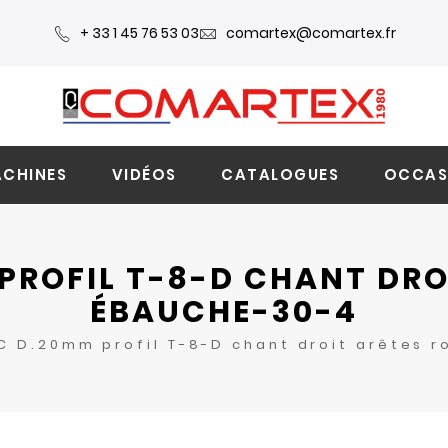
+ 33 1 45 76 53 03
comartex@comartex.fr
CHINES
VIDÉOS
CATALOGUES
OCCAS
PROFIL T-8-D CHANT DROI
ÉBAUCHE-30-4
C D.20mm profil T-8-D chant droit arêtes r