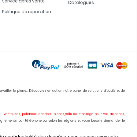
Service après vente
Catalogues
Politique de réparation
iller la pierre... Découvrez en action notre panel de solutions, d'outils et de
 : ventouses, potences, chariots, pinces,rails de stockage pour vos tranches,
ignements par téléphone ou selon les régions et votre besoin, demander le
ises, meules, colles, silicones, antitaches
etc... Vous pouvez commander en
 de confidentialité des données, nous devons avoir votre