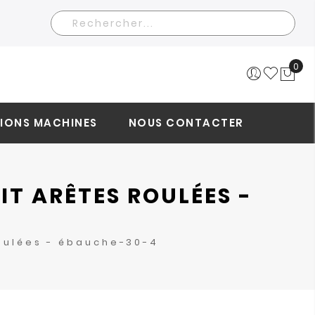
Rechercher
0
Mo
IONS MACHINES
NOUS CONTACTER
T ARÊTES ROULÉES -
oulées - ébauche-30-4