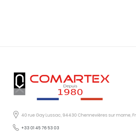
40 rue Gay Lussac, 94430 Chennevières sur marne, F
+33 01 45 76 53 03