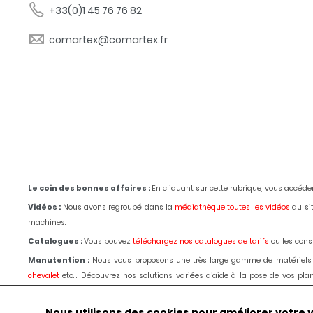
+33(0)1 45 76 76 82
comartex@comartex.fr
Le coin des bonnes affaires :
En cliquant sur cette rubrique, vous accéd
Vidéos :
Nous avons regroupé dans la
médiathèque toutes les vidéos
du sit
machines.
Catalogues :
Vous pouvez
téléchargez nos catalogues de tarifs
ou les consu
Manutention :
Nous vous proposons une très large gamme de matériels
chevalet
etc... Découvrez nos solutions variées d’aide à la pose de vos p
passage d'un de nos techniciens.
Le choix, les conseils, les prix depuis 1980
.
Outillages :
Pour la marbrerie de décoration,
tronçonnage,
polissage
, bouch
Nous utilisons des cookies pour améliorer votre vis