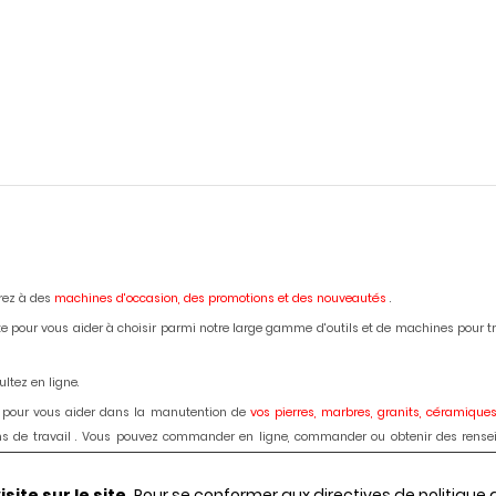
erez à des
machines d'occasion,
des promotions et des nouveautés
.
e pour vous aider à choisir parmi notre large gamme d'outils et de machines pour trava
ltez en ligne.
 pour vous aider dans la manutention de
vos pierres, marbres, granits, céramiques
lans de travail . Vous pouvez commander en ligne, commander ou obtenir des rense
ardage des marbres, granits, bétons, céramiques, dekton : disque diamant, forets, fra
ite sur le site.
Pour se conformer aux directives de politique