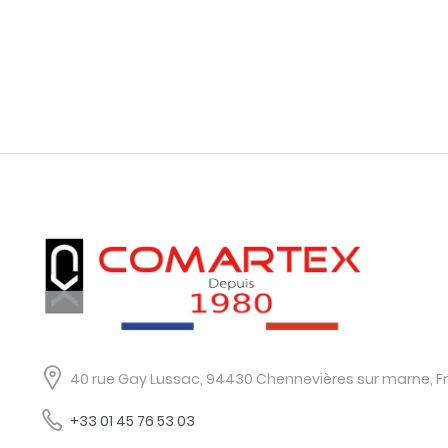
40 rue Gay Lussac, 94430 Chennevières sur marne, F
+33 01 45 76 53 03