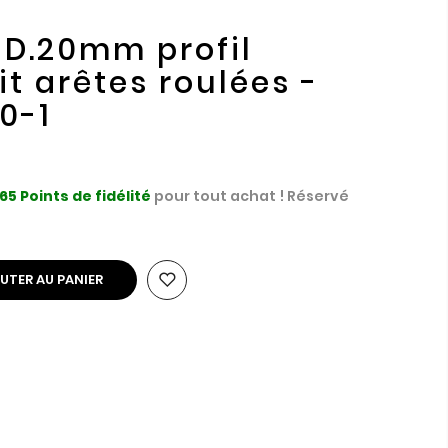
 D.20mm profil
it arêtes roulées -
0-1
65
Points de fidélité
pour tout achat ! Réservé
UTER AU PANIER