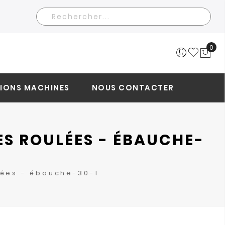
Rechercher
0
Mo
IONS MACHINES
NOUS CONTACTER
S ROULÉES - ÉBAUCHE-
lées - ébauche-30-1