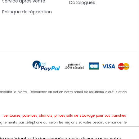
Service après vente
Catalogues
Politique de réparation
iller la pierre... Découvrez en action notre panel de solutions, d'outils et de
 : ventouses, potences, chariots, pinces,rails de stockage pour vos tranches,
ignements par téléphone ou selon les régions et votre besoin, demander le
ises, meules, colles, silicones, antitaches
etc... Vous pouvez commander en
 de confidentialité des données, nous devons avoir votre