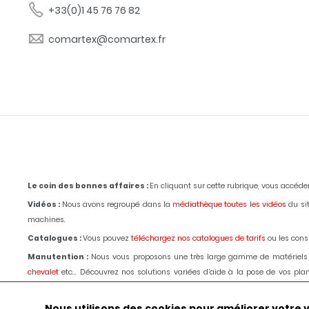
+33(0)1 45 76 76 82
comartex@comartex.fr
Le coin des bonnes affaires :
En cliquant sur cette rubrique, vous accéd
Vidéos :
Nous avons regroupé dans la
médiathèque toutes les vidéos
du sit
machines.
Catalogues :
Vous pouvez
téléchargez nos catalogues de tarifs
ou les consu
Manutention :
Nous vous proposons une très large gamme de matériels
chevalet
etc... Découvrez nos solutions variées d’aide à la pose de vos p
passage d'un de nos techniciens.
Le choix, les conseils, les prix depuis 1980
.
Outillages :
Pour la marbrerie de décoration,
tronçonnage,
polissage
, bouch
Nous utilisons des cookies pour améliorer votre vis