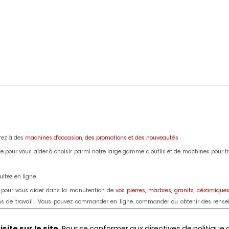
erez à des
machines d'occasion,
des promotions et des nouveautés
.
e pour vous aider à choisir parmi notre large gamme d'outils et de machines pour trava
ltez en ligne.
 pour vous aider dans la manutention de
vos pierres, marbres, granits, céramiques
lans de travail . Vous pouvez commander en ligne, commander ou obtenir des rense
ardage des marbres, granits, bétons, céramiques, dekton : disque diamant, forets, fra
ite sur le site.
Pour se conformer aux directives de politique