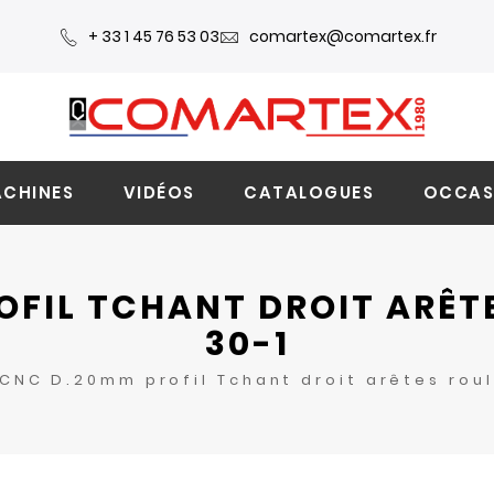
+ 33 1 45 76 53 03
comartex@comartex.fr
CHINES
VIDÉOS
CATALOGUES
OCCAS
OFIL TCHANT DROIT ARÊTE
30-1
CNC D.20mm profil Tchant droit arêtes rou