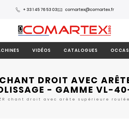
+ 33 1 45 76 53 03
comartex@comartex.fr
CHINES
VIDÉOS
CATALOGUES
OCCAS
 CHANT DROIT AVEC ARÊTE
OLISSAGE - GAMME VL-40
ZR chant droit avec arête supérieure roul