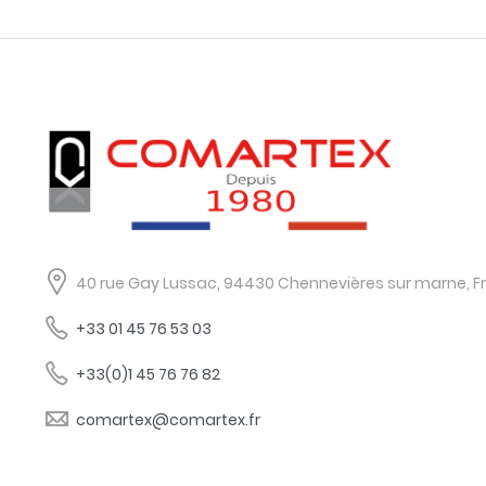
40 rue Gay Lussac, 94430 Chennevières sur marne, F
+33 01 45 76 53 03
+33(0)1 45 76 76 82
comartex@comartex.fr