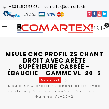
+ 33 1 45 76 53 03
comartex@comartex.fr
0
MEULE CNC PROFIL ZS CHANT
DROIT AVEC ARÊTE
SUPÉRIEURE CASSÉE -
ÉBAUCHE - GAMME VL-20-2
Accueil
Meule CNC profil ZS chant droit avec
arête supérieure cassée - ébauche -
Gamme VL-20-2