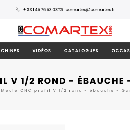
+ 33 1 45 76 53 03
comartex@comartex.fr
CHINES
VIDÉOS
CATALOGUES
OCCAS
L V 1/2 ROND - ÉBAUCHE
Meule CNC profil V 1/2 rond - ébauche - G