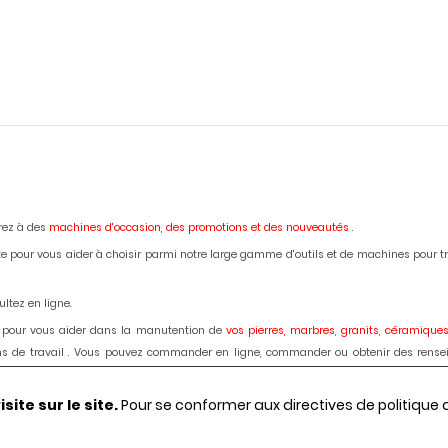
erez à des
machines d'occasion,
des promotions et des nouveautés
.
e pour vous aider à choisir parmi notre large gamme d'outils et de machines pour trava
ltez en ligne.
 pour vous aider dans la manutention de
vos pierres, marbres, granits, céramiques
lans de travail . Vous pouvez commander en ligne, commander ou obtenir des rense
ardage des marbres, granits, bétons, céramiques, dekton : disque diamant, forets, fra
ite sur le site.
Pour se conformer aux directives de politique
régions et votre besoin, demander le passage d'un de nos techniciens.
Le choix, les c