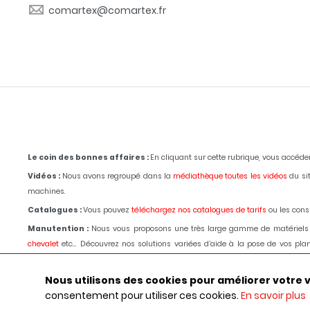
comartex@comartex.fr
Le coin des bonnes affaires :
En cliquant sur cette rubrique, vous accéd
Vidéos :
Nous avons regroupé dans la
médiathèque toutes les vidéos
du sit
machines.
Catalogues :
Vous pouvez
téléchargez nos catalogues de tarifs
ou les consu
Manutention :
Nous vous proposons une très large gamme de matériels
chevalet
etc... Découvrez nos solutions variées d’aide à la pose de vos p
passage d'un de nos techniciens.
Le choix, les conseils, les prix depuis 1980
.
Outillages :
Pour la marbrerie de décoration,
tronçonnage,
polissage
, bouch
Nous utilisons des cookies pour améliorer votre vis
ligne, commander ou obtenir des renseignements par téléphone ou selon les 
consentement pour utiliser ces cookies.
En savoir plus