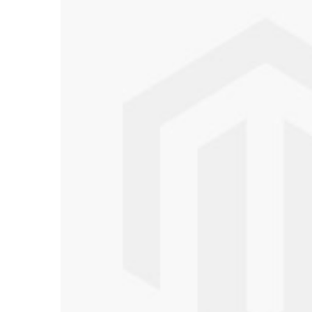
to
to
the
the
end
beginning
of
of
the
the
images
images
gallery
gallery