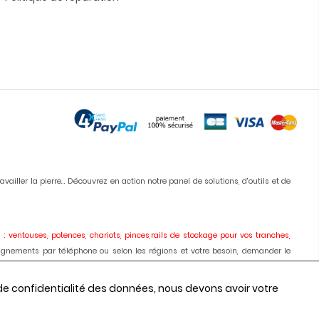
iller la pierre... Découvrez en action notre panel de solutions, d'outils et de
 : ventouses, potences, chariots, pinces,rails de stockage pour vos tranches,
ignements par téléphone ou selon les régions et votre besoin, demander le
ises, meules, colles, silicones, antitaches
etc... Vous pouvez commander en
 de confidentialité des données, nous devons avoir votre
onseils, les prix depuis 1980.