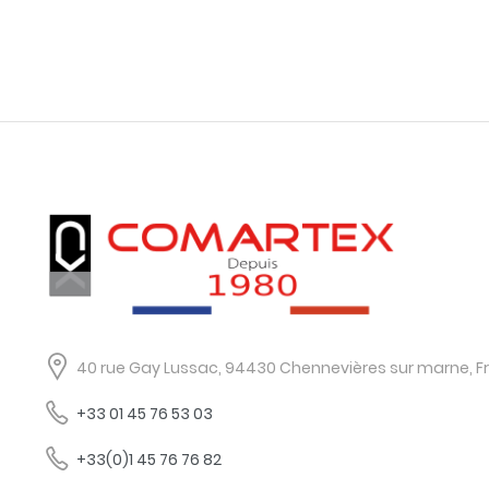
40 rue Gay Lussac, 94430 Chennevières sur marne, F
+33 01 45 76 53 03
+33(0)1 45 76 76 82