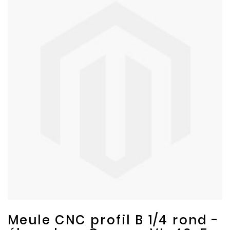
to
to
the
the
end
beginning
of
of
the
the
images
images
gallery
gallery
Meule CNC profil B 1/4 rond -