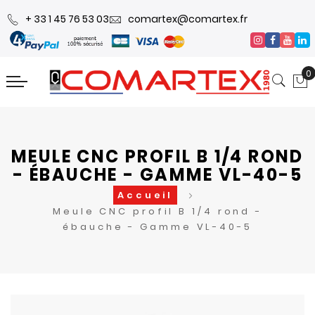
+ 33 1 45 76 53 03
comartex@comartex.fr
0
MEULE CNC PROFIL B 1/4 ROND
- ÉBAUCHE - GAMME VL-40-5
Accueil
Meule CNC profil B 1/4 rond -
ébauche - Gamme VL-40-5
Skip
Skip