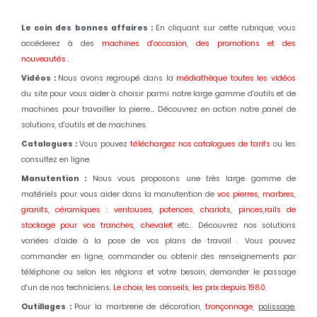
Le coin des bonnes affaires :
En cliquant sur cette rubrique, vous
accéderez à des
machines d'occasion,
des promotions et des
nouveautés
.
Vidéos :
Nous avons regroupé dans la
médiathèque toutes les vidéos
du site pour vous aider à choisir parmi notre large gamme d'outils et de
machines pour travailler la pierre... Découvrez en action notre panel de
solutions, d'outils et de machines.
Catalogues :
Vous pouvez
téléchargez nos catalogues de tarifs
ou les
consultez en ligne.
Manutention :
Nous vous proposons une très large gamme de
matériels pour vous aider dans la manutention de
vos pierres, marbres,
granits, céramiques : ventouses, potences, chariots, pinces,rails de
stockage pour vos tranches, chevalet
etc... Découvrez nos solutions
variées d’aide à la pose de vos plans de travail . Vous pouvez
commander en ligne, commander ou obtenir des renseignements par
téléphone ou selon les régions et votre besoin, demander le passage
d'un de nos techniciens.
Le choix, les conseils, les prix depuis 1980
.
Outillages :
Pour la marbrerie de décoration,
tronçonnage,
polissage
,