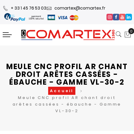
+ 33 1 45 76 53 03
comartex@comartex.fr
0
MEULE CNC PROFIL AR CHANT
DROIT ARÊTES CASSÉES -
ÉBAUCHE - GAMME VL-30-2
Accueil
Meule CNC profil AR chant droit
arêtes cassées - ébauche - Gamme
VL-30-2