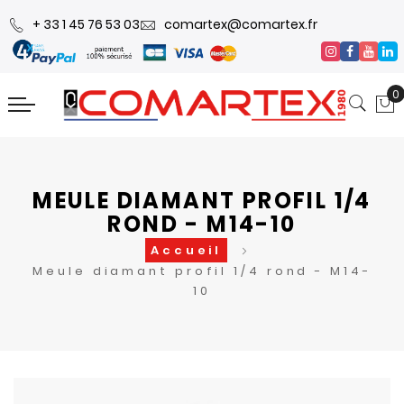
+ 33 1 45 76 53 03
comartex@comartex.fr
0
MEULE DIAMANT PROFIL 1/4
ROND - M14-10
Accueil
Meule diamant profil 1/4 rond - M14-
10
Skip
Skip