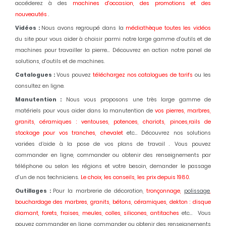
accéderez à des
machines d'occasion,
des promotions et des
nouveautés
.
Vidéos :
Nous avons regroupé dans la
médiathèque toutes les vidéos
du site pour vous aider à choisir parmi notre large gamme d'outils et de
machines pour travailler la pierre... Découvrez en action notre panel de
solutions, d'outils et de machines.
Catalogues :
Vous pouvez
téléchargez nos catalogues de tarifs
ou les
consultez en ligne.
Manutention :
Nous vous proposons une très large gamme de
matériels pour vous aider dans la manutention de
vos pierres, marbres,
granits, céramiques : ventouses, potences, chariots, pinces,rails de
stockage pour vos tranches, chevalet
etc... Découvrez nos solutions
variées d’aide à la pose de vos plans de travail . Vous pouvez
commander en ligne, commander ou obtenir des renseignements par
téléphone ou selon les régions et votre besoin, demander le passage
d'un de nos techniciens.
Le choix, les conseils, les prix depuis 1980
.
Outillages :
Pour la marbrerie de décoration,
tronçonnage,
polissage
,
bouchardage des marbres, granits, bétons, céramiques, dekton : disque
diamant, forets, fraises, meules, colles, silicones, antitaches
etc... Vous
pouvez commander en ligne, commander ou obtenir des renseignements