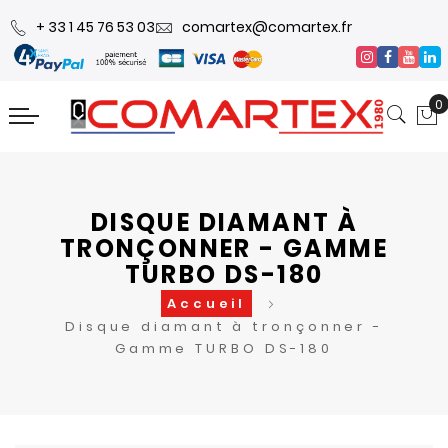
+ 33 1 45 76 53 03
comartex@comartex.fr
0
DISQUE DIAMANT À
TRONÇONNER - GAMME
TURBO DS-180
Accueil
Disque diamant à tronçonner -
Gamme TURBO DS-180