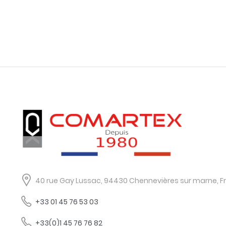
40 rue Gay Lussac, 94430 Chennevières sur marne, F
+33 01 45 76 53 03
+33(0)1 45 76 76 82