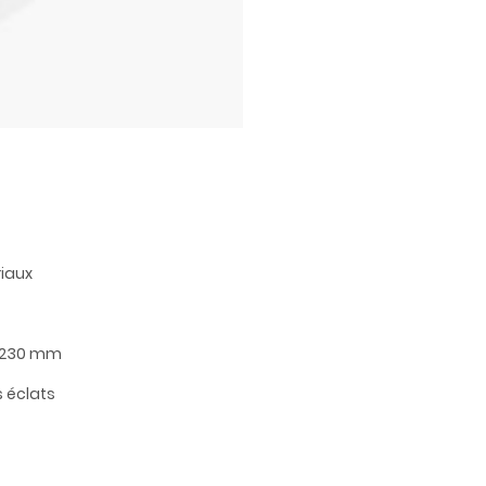
riaux
 & 230 mm
 éclats