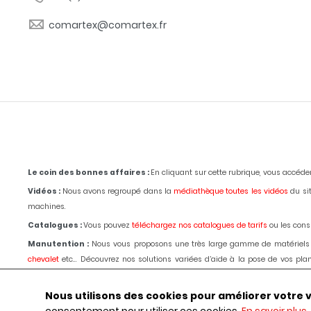
comartex@comartex.fr
Le coin des bonnes affaires :
En cliquant sur cette rubrique, vous accéd
Vidéos :
Nous avons regroupé dans la
médiathèque toutes les vidéos
du sit
machines.
Catalogues :
Vous pouvez
téléchargez nos catalogues de tarifs
ou les consu
Manutention :
Nous vous proposons une très large gamme de matériels
chevalet
etc... Découvrez nos solutions variées d’aide à la pose de vos p
passage d'un de nos techniciens.
Le choix, les conseils, les prix depuis 1980
.
Outillages :
Pour la marbrerie de décoration,
tronçonnage,
polissage
, bouch
Nous utilisons des cookies pour améliorer votre vis
ligne, commander ou obtenir des renseignements par téléphone ou selon les 