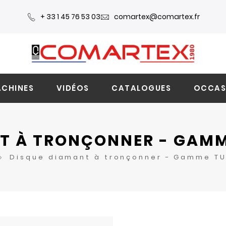
+ 33 1 45 76 53 03
comartex@comartex.fr
CHINES
VIDÉOS
CATALOGUES
OCCAS
T À TRONÇONNER - GAMM
Disque diamant à tronçonner - Gamme TU