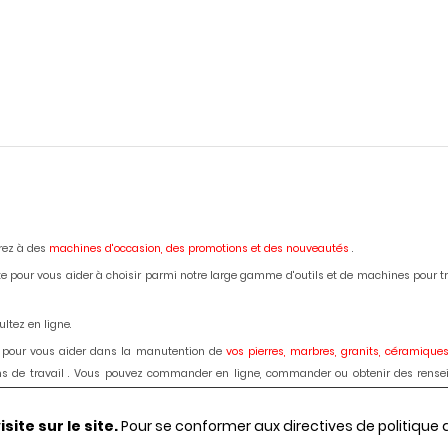
erez à des
machines d'occasion,
des promotions et des nouveautés
.
e pour vous aider à choisir parmi notre large gamme d'outils et de machines pour trava
ltez en ligne.
 pour vous aider dans la manutention de
vos pierres, marbres, granits, céramiques
lans de travail . Vous pouvez commander en ligne, commander ou obtenir des rense
ardage des marbres, granits, bétons, céramiques, dekton : disque diamant, forets, fra
ite sur le site.
Pour se conformer aux directives de politique
régions et votre besoin, demander le passage d'un de nos techniciens.
Le choix, les c