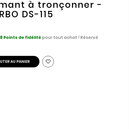
mant à tronçonner -
BO DS-115
18
Points de fidélité
pour tout achat ! Réservé
UTER AU PANIER