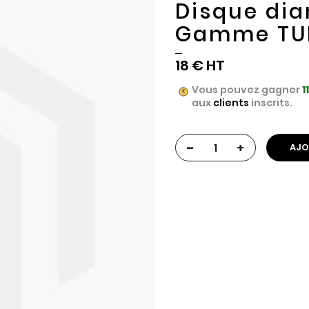
Disque dia
Gamme TUR
18 €
Vous pouvez gagner
1
aux
clients
inscrits.
-
+
AJO