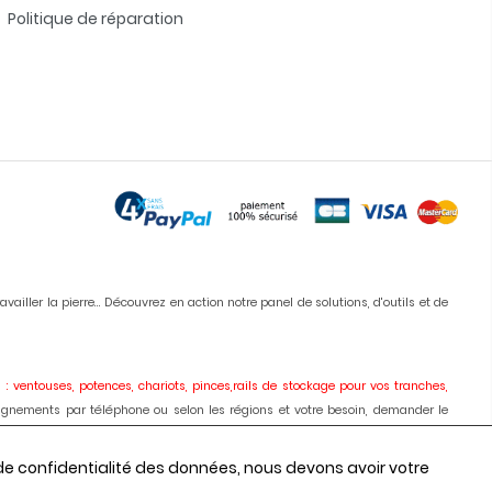
Politique de réparation
iller la pierre... Découvrez en action notre panel de solutions, d'outils et de
 : ventouses, potences, chariots, pinces,rails de stockage pour vos tranches,
ignements par téléphone ou selon les régions et votre besoin, demander le
ises, meules, colles, silicones, antitaches
etc... Vous pouvez commander en
 de confidentialité des données, nous devons avoir votre
onseils, les prix depuis 1980.