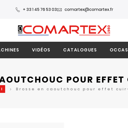
+ 33 1 45 76 53 03
comartex@comartex.fr
CHINES
VIDÉOS
CATALOGUES
OCCAS
CAOUTCHOUC POUR EFFET 
il
Brosse en caoutchouc pour effet cuir