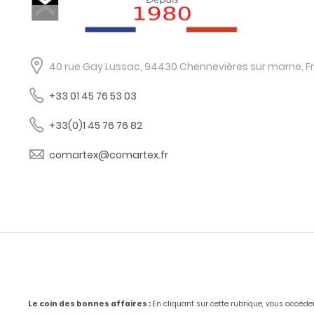
40 rue Gay Lussac, 94430 Chennevières sur marne, F
+33 01 45 76 53 03
+33(0)1 45 76 76 82
comartex@comartex.fr
Le coin des bonnes affaires :
En cliquant sur cette rubrique, vous accéd