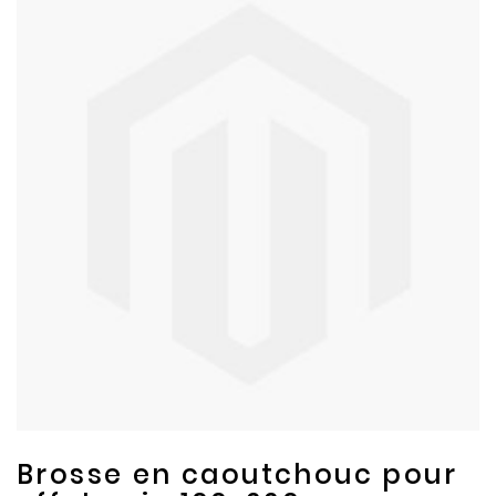
to
to
the
the
end
beginning
of
of
the
the
images
images
gallery
gallery
Brosse en caoutchouc pour