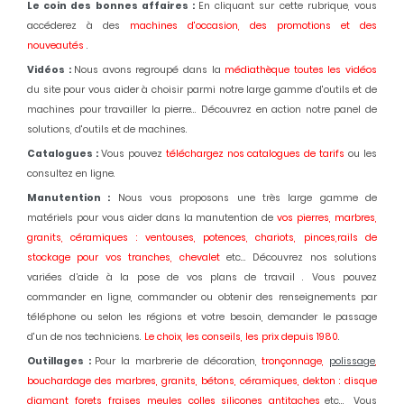
Le coin des bonnes affaires :
En cliquant sur cette rubrique, vous
accéderez à des
machines d'occasion,
des promotions et des
nouveautés
.
Vidéos :
Nous avons regroupé dans la
médiathèque toutes les vidéos
du site pour vous aider à choisir parmi notre large gamme d'outils et de
machines pour travailler la pierre... Découvrez en action notre panel de
solutions, d'outils et de machines.
Catalogues :
Vous pouvez
téléchargez nos catalogues de tarifs
ou les
consultez en ligne.
Manutention :
Nous vous proposons une très large gamme de
matériels pour vous aider dans la manutention de
vos pierres, marbres,
granits, céramiques : ventouses, potences, chariots, pinces,rails de
stockage pour vos tranches, chevalet
etc... Découvrez nos solutions
variées d’aide à la pose de vos plans de travail . Vous pouvez
commander en ligne, commander ou obtenir des renseignements par
téléphone ou selon les régions et votre besoin, demander le passage
d'un de nos techniciens.
Le choix, les conseils, les prix depuis 1980
.
Outillages :
Pour la marbrerie de décoration,
tronçonnage,
polissage
,
bouchardage des marbres, granits, bétons, céramiques, dekton : disque
diamant, forets, fraises, meules, colles, silicones, antitaches
etc... Vous