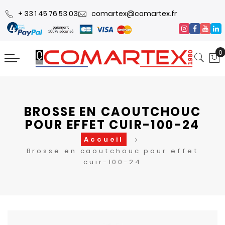
+ 33 1 45 76 53 03
comartex@comartex.fr
0
BROSSE EN CAOUTCHOUC
POUR EFFET CUIR-100-24
Accueil
Brosse en caoutchouc pour effet
cuir-100-24
Skip
Skip