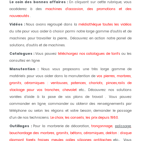
Le coin des bonnes affaires :
En cliquant sur cette rubrique, vous
accéderez à des
machines d'occasion,
des promotions et des
nouveautés
.
Vidéos :
Nous avons regroupé dans la
médiathèque toutes les vidéos
du site pour vous aider à choisir parmi notre large gamme d'outils et de
machines pour travailler la pierre... Découvrez en action notre panel de
solutions, d'outils et de machines.
Catalogues :
Vous pouvez
téléchargez nos catalogues de tarifs
ou les
consultez en ligne.
Manutention :
Nous vous proposons une très large gamme de
matériels pour vous aider dans la manutention de
vos pierres, marbres,
granits, céramiques : ventouses, potences, chariots, pinces,rails de
stockage pour vos tranches, chevalet
etc... Découvrez nos solutions
variées d’aide à la pose de vos plans de travail . Vous pouvez
commander en ligne, commander ou obtenir des renseignements par
téléphone ou selon les régions et votre besoin, demander le passage
d'un de nos techniciens.
Le choix, les conseils, les prix depuis 1980
.
Outillages :
Pour la marbrerie de décoration,
tronçonnage,
polissage
,
bouchardage des marbres, granits, bétons, céramiques, dekton : disque
diamant, forets, fraises, meules, colles, silicones, antitaches
etc... Vous