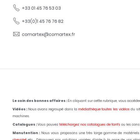
+33 01 45 76 53 03
+33(0)1 45 76 76 82
comartex@comartex.fr
Le coin des bonnes affaires :
En cliquant sur cette rubrique, vous accéd
Vidéos :
Nous avons regroupé dans la
médiathèque toutes les vidéos
du sit
machines.
Catalogues :
Vous pouvez
téléchargez nos catalogues de tarifs
ou les consu
Manutention :
Nous vous proposons une très large gamme de matériels
chevalet
etc... Découvrez nos solutions variées d’aide à la pose de vos p