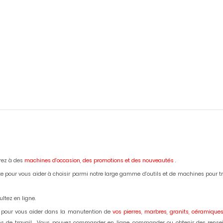
erez à des
machines d'occasion,
des promotions et des nouveautés
.
e pour vous aider à choisir parmi notre large gamme d'outils et de machines pour trava
ltez en ligne.
 pour vous aider dans la manutention de
vos pierres, marbres, granits, céramiques
lans de travail . Vous pouvez commander en ligne, commander ou obtenir des rense