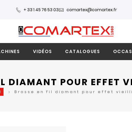
+ 33 1 45 76 53 03
comartex@comartex.fr
CHINES
VIDÉOS
CATALOGUES
OCCAS
IL DIAMANT POUR EFFET VI
l
Brosse en fil diamant pour effet vieill