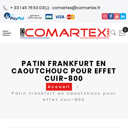
+ 33 1 45 76 53 03
comartex@comartex.fr
0
PATIN FRANKFURT EN
CAOUTCHOUC POUR EFFET
CUIR-800
Accueil
Patin frankfurt en caoutchouc pour
effet cuir-800