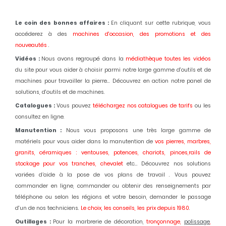
Le coin des bonnes affaires :
En cliquant sur cette rubrique, vous
accéderez à des
machines d'occasion,
des promotions et des
nouveautés
.
Vidéos :
Nous avons regroupé dans la
médiathèque toutes les vidéos
du site pour vous aider à choisir parmi notre large gamme d'outils et de
machines pour travailler la pierre... Découvrez en action notre panel de
solutions, d'outils et de machines.
Catalogues :
Vous pouvez
téléchargez nos catalogues de tarifs
ou les
consultez en ligne.
Manutention :
Nous vous proposons une très large gamme de
matériels pour vous aider dans la manutention de
vos pierres, marbres,
granits, céramiques : ventouses, potences, chariots, pinces,rails de
stockage pour vos tranches, chevalet
etc... Découvrez nos solutions
variées d’aide à la pose de vos plans de travail . Vous pouvez
commander en ligne, commander ou obtenir des renseignements par
téléphone ou selon les régions et votre besoin, demander le passage
d'un de nos techniciens.
Le choix, les conseils, les prix depuis 1980
.
Outillages :
Pour la marbrerie de décoration,
tronçonnage,
polissage
,