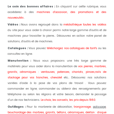
Le coin des bonnes affaires :
En cliquant sur cette rubrique, vous
accéderez à des
machines d'occasion,
des promotions et des
nouveautés
.
Vidéos :
Nous avons regroupé dans la
médiathèque toutes les vidéos
du site pour vous aider à choisir parmi notre large gamme d'outils et de
machines pour travailler la pierre... Découvrez en action notre panel de
solutions, d'outils et de machines.
Catalogues :
Vous pouvez
téléchargez nos catalogues de tarifs
ou les
consultez en ligne.
Manutention :
Nous vous proposons une très large gamme de
matériels pour vous aider dans la manutention de
vos pierres, marbres,
granits, céramiques : ventouses, potences, chariots, pinces,rails de
stockage pour vos tranches, chevalet
etc... Découvrez nos solutions
variées d’aide à la pose de vos plans de travail . Vous pouvez
commander en ligne, commander ou obtenir des renseignements par
téléphone ou selon les régions et votre besoin, demander le passage
d'un de nos techniciens.
Le choix, les conseils, les prix depuis 1980
.
Outillages :
Pour la marbrerie de décoration,
tronçonnage,
polissage
,
bouchardage des marbres, granits, bétons, céramiques, dekton : disque