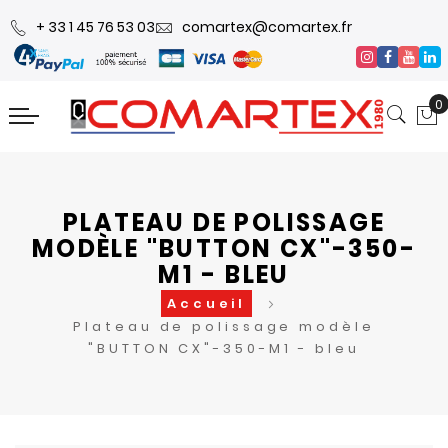
+ 33 1 45 76 53 03
comartex@comartex.fr
0
PLATEAU DE POLISSAGE
MODÈLE "BUTTON CX"-350-
M1 - BLEU
Accueil
Plateau de polissage modèle
"BUTTON CX"-350-M1 - bleu