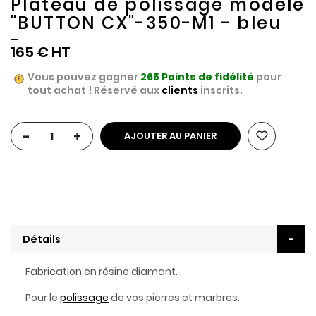
Plateau de polissage modèle
"BUTTON CX"-350-M1 - bleu
165 €
Vous pouvez gagner
265
Points de fidélité
pour
tout achat ! Réservé aux
clients
inscrits.
-
+
AJOUTER AU PANIER
Détails
Fabrication en résine diamant.
Pour le
polissage
de vos pierres et marbres.