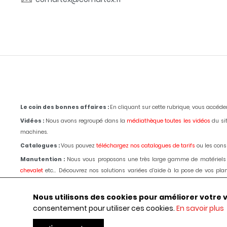
Le coin des bonnes affaires :
En cliquant sur cette rubrique, vous accéd
Vidéos :
Nous avons regroupé dans la
médiathèque toutes les vidéos
du sit
machines.
Catalogues :
Vous pouvez
téléchargez nos catalogues de tarifs
ou les consu
Manutention :
Nous vous proposons une très large gamme de matériels
chevalet
etc... Découvrez nos solutions variées d’aide à la pose de vos p
passage d'un de nos techniciens.
Le choix, les conseils, les prix depuis 1980
.
Outillages :
Pour la marbrerie de décoration,
tronçonnage,
polissage
, bouch
Nous utilisons des cookies pour améliorer votre vis
ligne, commander ou obtenir des renseignements par téléphone ou selon les 
consentement pour utiliser ces cookies.
En savoir plus
Machines :
Pour la marbrerie de décoration, usinage et
polissage
des marbr