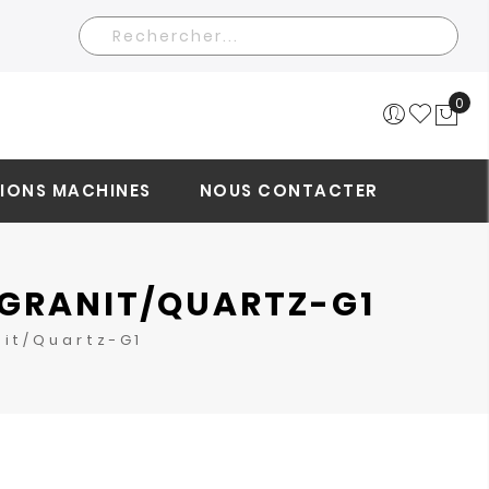
Rechercher
0
Mo
IONS MACHINES
NOUS CONTACTER
 GRANIT/QUARTZ-G1
nit/Quartz-G1