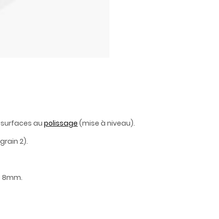
s surfaces au
polissage
(mise à niveau).
grain 2).
e 8mm.