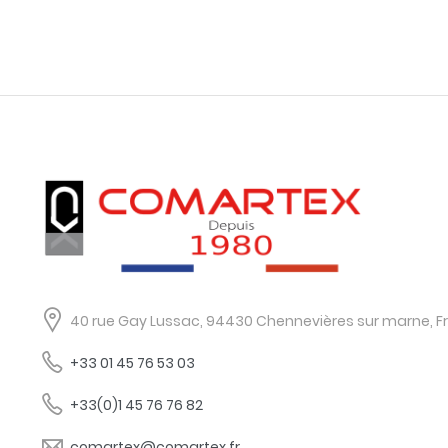
40 rue Gay Lussac, 94430 Chennevières sur marne, F
+33 01 45 76 53 03
+33(0)1 45 76 76 82
comartex@comartex.fr