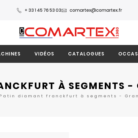
+ 33 1 45 76 53 03
comartex@comartex.fr
CHINES
VIDÉOS
CATALOGUES
OCCAS
ANCKFURT À SEGMENTS -
Patin diamant franckfurt à segments - Gra