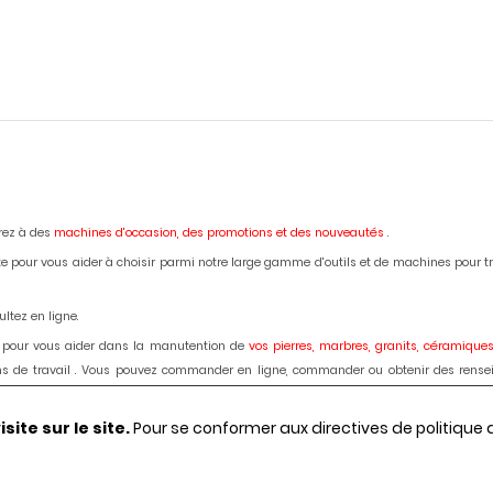
erez à des
machines d'occasion,
des promotions et des nouveautés
.
e pour vous aider à choisir parmi notre large gamme d'outils et de machines pour trava
ltez en ligne.
 pour vous aider dans la manutention de
vos pierres, marbres, granits, céramiques
lans de travail . Vous pouvez commander en ligne, commander ou obtenir des rense
ardage des marbres, granits, bétons, céramiques, dekton : disque diamant, forets, fra
ite sur le site.
Pour se conformer aux directives de politique
régions et votre besoin, demander le passage d'un de nos techniciens.
Le choix, les c
es, granits, bétons, céramiques, dekton :
Débiteuses, découpes jet d'eau, polissage