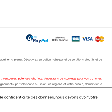
iller la pierre... Découvrez en action notre panel de solutions, d'outils et de
 : ventouses, potences, chariots, pinces,rails de stockage pour vos tranches,
ignements par téléphone ou selon les régions et votre besoin, demander le
ises, meules, colles, silicones, antitaches
etc... Vous pouvez commander en
 de confidentialité des données, nous devons avoir votre
onseils, les prix depuis 1980.
 automatique des chants, centres d'usinages 3 et 5 axes, robot, fil diamant,