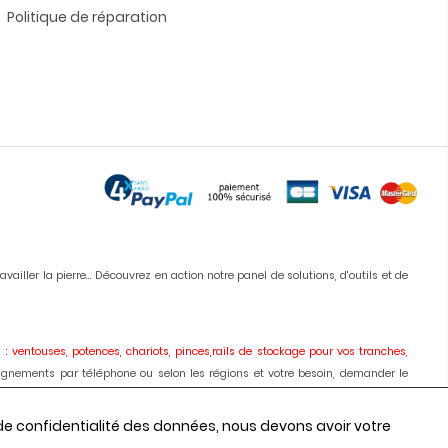
Politique de réparation
iller la pierre... Découvrez en action notre panel de solutions, d'outils et de
 : ventouses, potences, chariots, pinces,rails de stockage pour vos tranches,
ignements par téléphone ou selon les régions et votre besoin, demander le
ises, meules, colles, silicones, antitaches
etc... Vous pouvez commander en
 de confidentialité des données, nous devons avoir votre
onseils, les prix depuis 1980.