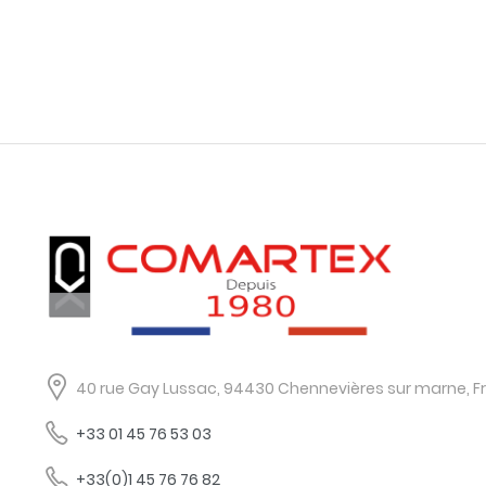
40 rue Gay Lussac, 94430 Chennevières sur marne, F
+33 01 45 76 53 03
+33(0)1 45 76 76 82