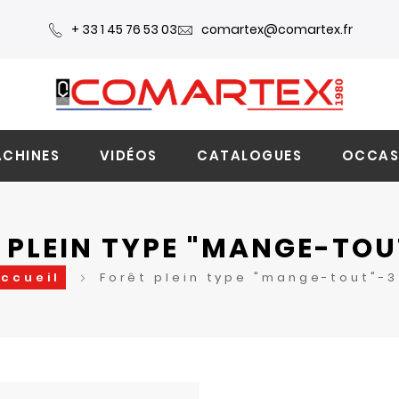
+ 33 1 45 76 53 03
comartex@comartex.fr
CHINES
VIDÉOS
CATALOGUES
OCCAS
 PLEIN TYPE "MANGE-TOU
ccueil
Forêt plein type "mange-tout"-3