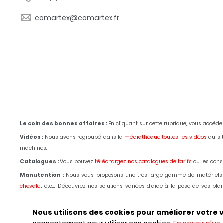
comartex@comartex.fr
Le coin des bonnes affaires :
En cliquant sur cette rubrique, vous accéd
Vidéos :
Nous avons regroupé dans la
médiathèque toutes les vidéos
du sit
machines.
Catalogues :
Vous pouvez
téléchargez nos catalogues de tarifs
ou les consu
Manutention :
Nous vous proposons une très large gamme de matériels
chevalet
etc... Découvrez nos solutions variées d’aide à la pose de vos p
passage d'un de nos techniciens.
Le choix, les conseils, les prix depuis 1980
.
Outillages :
Pour la marbrerie de décoration,
tronçonnage,
polissage
, bouch
Nous utilisons des cookies pour améliorer votre vis
ligne, commander ou obtenir des renseignements par téléphone ou selon les 