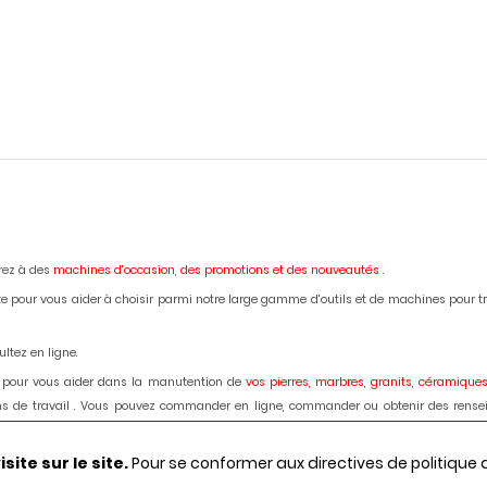
erez à des
machines d'occasion,
des promotions et des nouveautés
.
e pour vous aider à choisir parmi notre large gamme d'outils et de machines pour trava
ltez en ligne.
 pour vous aider dans la manutention de
vos pierres, marbres, granits, céramiques
lans de travail . Vous pouvez commander en ligne, commander ou obtenir des rense
ardage des marbres, granits, bétons, céramiques, dekton : disque diamant, forets, fra
ite sur le site.
Pour se conformer aux directives de politique
régions et votre besoin, demander le passage d'un de nos techniciens.
Le choix, les c