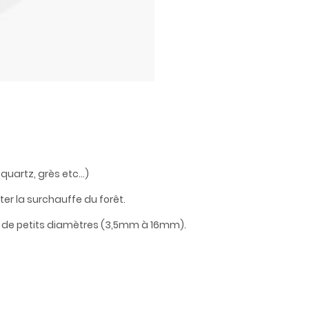
uartz, grès etc...)
iter la surchauffe du forêt.
s de petits diamètres (3,5mm à 16mm).
.