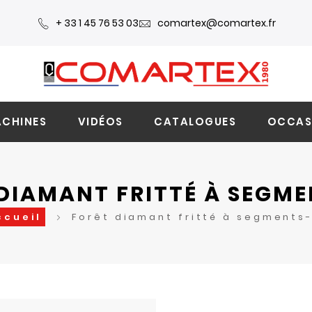
+ 33 1 45 76 53 03
comartex@comartex.fr
CHINES
VIDÉOS
CATALOGUES
OCCAS
DIAMANT FRITTÉ À SEGM
ccueil
Forêt diamant fritté à segments