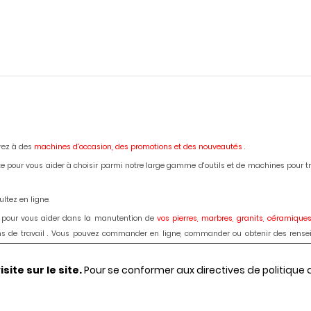
erez à des
machines d'occasion,
des promotions et des nouveautés
.
e pour vous aider à choisir parmi notre large gamme d'outils et de machines pour trava
ltez en ligne.
 pour vous aider dans la manutention de
vos pierres, marbres, granits, céramiques
lans de travail . Vous pouvez commander en ligne, commander ou obtenir des rense
ardage des marbres, granits, bétons, céramiques, dekton : disque diamant, forets, fra
ite sur le site.
Pour se conformer aux directives de politique
régions et votre besoin, demander le passage d'un de nos techniciens.
Le choix, les c
es, granits, bétons, céramiques, dekton :
Débiteuses, découpes jet d'eau,
polissag