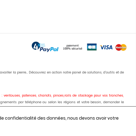
iller la pierre... Découvrez en action notre panel de solutions, d'outils et de
 : ventouses, potences, chariots, pinces,rails de stockage pour vos tranches,
ignements par téléphone ou selon les régions et votre besoin, demander le
ises, meules, colles, silicones, antitaches
etc... Vous pouvez commander en
 de confidentialité des données, nous devons avoir votre
onseils, les prix depuis 1980.
e
automatique des chants, centres d'usinages 3 et 5 axes, robot, fil diamant,