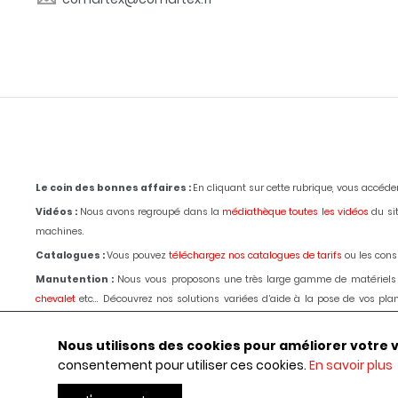
Le coin des bonnes affaires :
En cliquant sur cette rubrique, vous accéd
Vidéos :
Nous avons regroupé dans la
médiathèque toutes les vidéos
du sit
machines.
Catalogues :
Vous pouvez
téléchargez nos catalogues de tarifs
ou les consu
Manutention :
Nous vous proposons une très large gamme de matériels
chevalet
etc... Découvrez nos solutions variées d’aide à la pose de vos p
passage d'un de nos techniciens.
Le choix, les conseils, les prix depuis 1980
.
Outillages :
Pour la marbrerie de décoration,
tronçonnage,
polissage
, bouch
Nous utilisons des cookies pour améliorer votre vis
ligne, commander ou obtenir des renseignements par téléphone ou selon les 
consentement pour utiliser ces cookies.
En savoir plus
Machines :
Pour la marbrerie de décoration, usinage et
polissage
des marbr