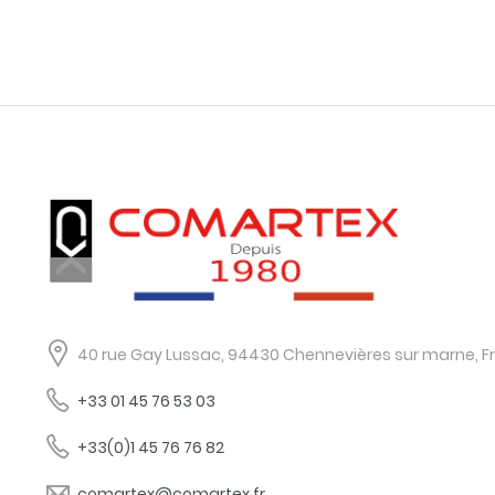
40 rue Gay Lussac, 94430 Chennevières sur marne, F
+33 01 45 76 53 03
+33(0)1 45 76 76 82
comartex@comartex.fr