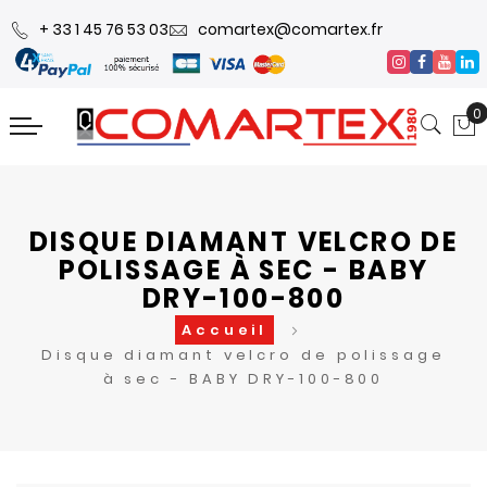
+ 33 1 45 76 53 03
comartex@comartex.fr
0
DISQUE DIAMANT VELCRO DE
POLISSAGE À SEC - BABY
DRY-100-800
Accueil
Disque diamant velcro de polissage
à sec - BABY DRY-100-800