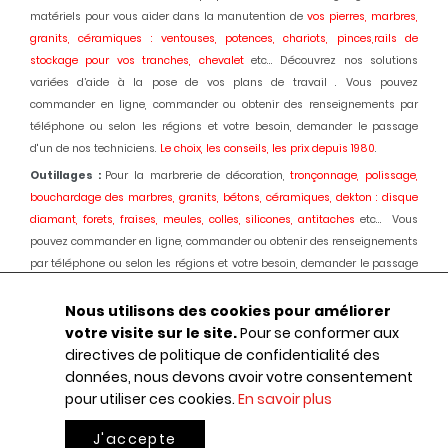
matériels pour vous aider dans la manutention de
vos pierres, marbres,
granits, céramiques : ventouses, potences, chariots, pinces,rails de
stockage pour vos tranches, chevalet
etc... Découvrez nos solutions
variées d’aide à la pose de vos plans de travail . Vous pouvez
commander en ligne, commander ou obtenir des renseignements par
téléphone ou selon les régions et votre besoin, demander le passage
d'un de nos techniciens.
Le choix, les conseils, les prix depuis 1980
.
Outillages :
Pour la marbrerie de décoration,
tronçonnage, polissage,
bouchardage des marbres, granits, bétons, céramiques, dekton : disque
diamant, forets, fraises, meules, colles, silicones, antitaches
etc... Vous
pouvez commander en ligne, commander ou obtenir des renseignements
par téléphone ou selon les régions et votre besoin, demander le passage
d'un de nos techniciens.
Le choix, les conseils, les prix depuis 1980.
Nous utilisons des cookies pour améliorer
Machines :
Pour la marbrerie de décoration, usinage et polissage des
votre visite sur le site.
Pour se conformer aux
marbres, granits, bétons, céramiques, dekton :
Débiteuses, découpes jet
directives de politique de confidentialité des
d'eau, polissage automatique des chants, centres d'usinages 3 et 5 axes,
données, nous devons avoir votre consentement
robot, fil diamant, traitement des boues, aspiration des poussières,
pour utiliser ces cookies.
En savoir plus
ponçage de sols marbres et granits, équipements portatifs en
pneumatique
etc... : Une offre globale au service de votre activité.
Le choix,
J'accepte
le conseil, les prix, depuis 1980.