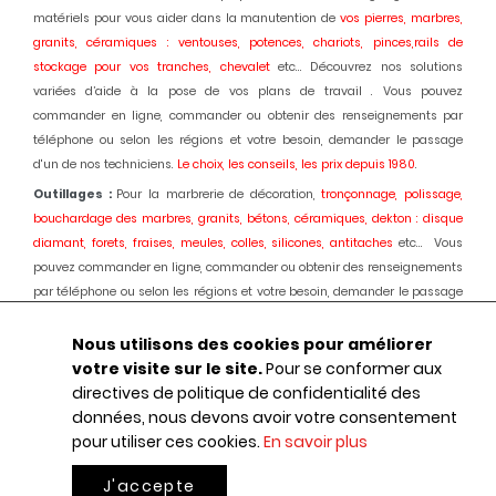
matériels pour vous aider dans la manutention de
vos pierres, marbres,
granits, céramiques : ventouses, potences, chariots, pinces,rails de
stockage pour vos tranches, chevalet
etc... Découvrez nos solutions
variées d’aide à la pose de vos plans de travail . Vous pouvez
commander en ligne, commander ou obtenir des renseignements par
téléphone ou selon les régions et votre besoin, demander le passage
d'un de nos techniciens.
Le choix, les conseils, les prix depuis 1980
.
Outillages :
Pour la marbrerie de décoration,
tronçonnage, polissage,
bouchardage des marbres, granits, bétons, céramiques, dekton : disque
diamant, forets, fraises, meules, colles, silicones, antitaches
etc... Vous
pouvez commander en ligne, commander ou obtenir des renseignements
par téléphone ou selon les régions et votre besoin, demander le passage
d'un de nos techniciens.
Le choix, les conseils, les prix depuis 1980.
Nous utilisons des cookies pour améliorer
Machines :
Pour la marbrerie de décoration, usinage et polissage des
votre visite sur le site.
Pour se conformer aux
marbres, granits, bétons, céramiques, dekton :
Débiteuses, découpes jet
directives de politique de confidentialité des
d'eau, polissage automatique des chants, centres d'usinages 3 et 5 axes,
données, nous devons avoir votre consentement
robot, fil diamant, traitement des boues, aspiration des poussières,
pour utiliser ces cookies.
En savoir plus
ponçage de sols marbres et granits, équipements portatifs en
pneumatique
etc... : Une offre globale au service de votre activité.
Le choix,
J'accepte
le conseil, les prix, depuis 1980.