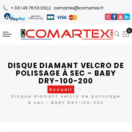
+ 33 1 45 76 53 03
comartex@comartex.fr
0
DISQUE DIAMANT VELCRO DE
POLISSAGE À SEC - BABY
DRY-100-200
Accueil
Disque diamant velcro de polissage
à sec - BABY DRY-100-200