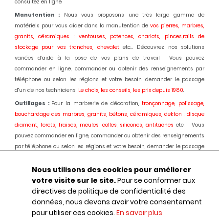
consultez en ligne.
Manutention :
Nous vous proposons une très large gamme de
matériels pour vous aider dans la manutention de
vos pierres, marbres,
granits, céramiques : ventouses, potences, chariots, pinces,rails de
stockage pour vos tranches, chevalet
etc... Découvrez nos solutions
variées d’aide à la pose de vos plans de travail . Vous pouvez
commander en ligne, commander ou obtenir des renseignements par
téléphone ou selon les régions et votre besoin, demander le passage
d'un de nos techniciens.
Le choix, les conseils, les prix depuis 1980
.
Outillages :
Pour la marbrerie de décoration,
tronçonnage, polissage,
bouchardage des marbres, granits, bétons, céramiques, dekton : disque
diamant, forets, fraises, meules, colles, silicones, antitaches
etc... Vous
pouvez commander en ligne, commander ou obtenir des renseignements
par téléphone ou selon les régions et votre besoin, demander le passage
d'un de nos techniciens.
Le choix, les conseils, les prix depuis 1980.
Nous utilisons des cookies pour améliorer
Machines :
Pour la marbrerie de décoration, usinage et polissage des
votre visite sur le site.
Pour se conformer aux
marbres, granits, bétons, céramiques, dekton :
Débiteuses, découpes jet
directives de politique de confidentialité des
d'eau, polissage automatique des chants, centres d'usinages 3 et 5 axes,
données, nous devons avoir votre consentement
robot, fil diamant, traitement des boues, aspiration des poussières,
pour utiliser ces cookies.
En savoir plus
ponçage de sols marbres et granits, équipements portatifs en