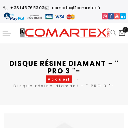
+ 33 1 45 76 53 03
comartex@comartex.fr
0
DISQUE RÉSINE DIAMANT - "
PRO 3 "-
Accueil
Disque résine diamant - " PRO 3 "-
Skip
Skip
to
to