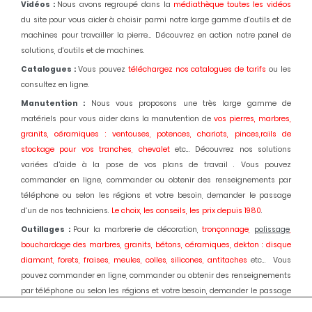
Vidéos :
Nous avons regroupé dans la
médiathèque toutes les vidéos
du site pour vous aider à choisir parmi notre large gamme d'outils et de
machines pour travailler la pierre... Découvrez en action notre panel de
solutions, d'outils et de machines.
Catalogues :
Vous pouvez
téléchargez nos catalogues de tarifs
ou les
consultez en ligne.
Manutention :
Nous vous proposons une très large gamme de
matériels pour vous aider dans la manutention de
vos pierres, marbres,
granits, céramiques : ventouses, potences, chariots, pinces,rails de
stockage pour vos tranches, chevalet
etc... Découvrez nos solutions
variées d’aide à la pose de vos plans de travail . Vous pouvez
commander en ligne, commander ou obtenir des renseignements par
téléphone ou selon les régions et votre besoin, demander le passage
d'un de nos techniciens.
Le choix, les conseils, les prix depuis 1980
.
Outillages :
Pour la marbrerie de décoration,
tronçonnage,
polissage
,
bouchardage des marbres, granits, bétons, céramiques, dekton : disque
diamant, forets, fraises, meules, colles, silicones, antitaches
etc... Vous
pouvez commander en ligne, commander ou obtenir des renseignements
par téléphone ou selon les régions et votre besoin, demander le passage
d'un de nos techniciens.
Le choix, les conseils, les prix depuis 1980.