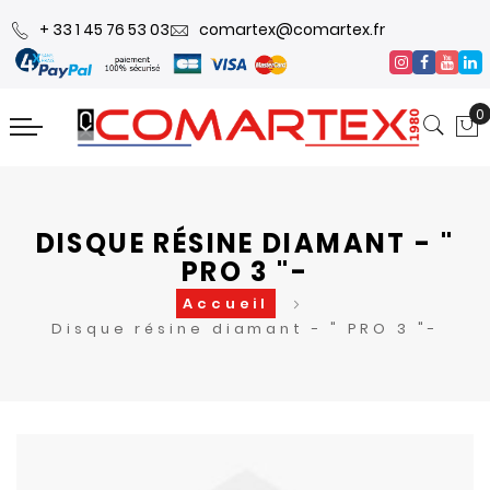
+ 33 1 45 76 53 03
comartex@comartex.fr
0
DISQUE RÉSINE DIAMANT - "
PRO 3 "-
Accueil
Disque résine diamant - " PRO 3 "-
Skip
Skip
to
to