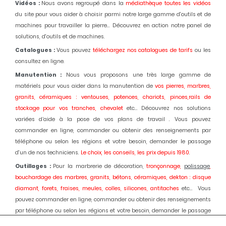
Vidéos :
Nous avons regroupé dans la
médiathèque toutes les vidéos
du site pour vous aider à choisir parmi notre large gamme d'outils et de
machines pour travailler la pierre... Découvrez en action notre panel de
solutions, d'outils et de machines.
Catalogues :
Vous pouvez
téléchargez nos catalogues de tarifs
ou les
consultez en ligne.
Manutention :
Nous vous proposons une très large gamme de
matériels pour vous aider dans la manutention de
vos pierres, marbres,
granits, céramiques : ventouses, potences, chariots, pinces,rails de
stockage pour vos tranches, chevalet
etc... Découvrez nos solutions
variées d’aide à la pose de vos plans de travail . Vous pouvez
commander en ligne, commander ou obtenir des renseignements par
téléphone ou selon les régions et votre besoin, demander le passage
d'un de nos techniciens.
Le choix, les conseils, les prix depuis 1980
.
Outillages :
Pour la marbrerie de décoration,
tronçonnage,
polissage
,
bouchardage des marbres, granits, bétons, céramiques, dekton : disque
diamant, forets, fraises, meules, colles, silicones, antitaches
etc... Vous
pouvez commander en ligne, commander ou obtenir des renseignements
par téléphone ou selon les régions et votre besoin, demander le passage
d'un de nos techniciens.
Le choix, les conseils, les prix depuis 1980.