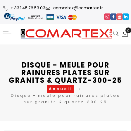
+ 33 1 45 76 53 03
comartex@comartex.fr
0
DISQUE - MEULE POUR
RAINURES PLATES SUR
GRANITS & QUARTZ-300-25
Accueil
Disque - meule pour rainures plates
sur granits & quartz-300-25