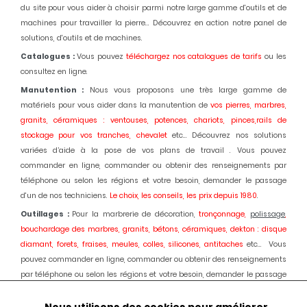
du site pour vous aider à choisir parmi notre large gamme d'outils et de
machines pour travailler la pierre... Découvrez en action notre panel de
solutions, d'outils et de machines.
Catalogues :
Vous pouvez
téléchargez nos catalogues de tarifs
ou les
consultez en ligne.
Manutention :
Nous vous proposons une très large gamme de
matériels pour vous aider dans la manutention de
vos pierres, marbres,
granits, céramiques : ventouses, potences, chariots, pinces,rails de
stockage pour vos tranches, chevalet
etc... Découvrez nos solutions
variées d’aide à la pose de vos plans de travail . Vous pouvez
commander en ligne, commander ou obtenir des renseignements par
téléphone ou selon les régions et votre besoin, demander le passage
d'un de nos techniciens.
Le choix, les conseils, les prix depuis 1980
.
Outillages :
Pour la marbrerie de décoration,
tronçonnage,
polissage
,
bouchardage des marbres, granits, bétons, céramiques, dekton : disque
diamant, forets, fraises, meules, colles, silicones, antitaches
etc... Vous
pouvez commander en ligne, commander ou obtenir des renseignements
par téléphone ou selon les régions et votre besoin, demander le passage
d'un de nos techniciens.
Le choix, les conseils, les prix depuis 1980.