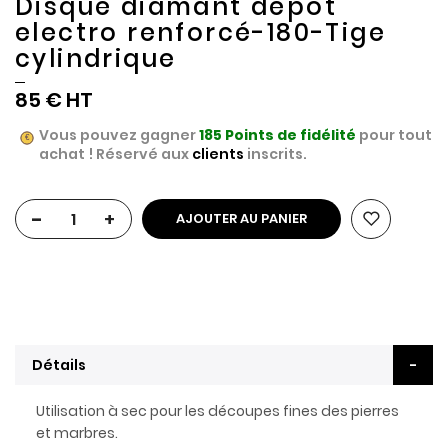
Disque diamant dépot
electro renforcé-180-Tige
cylindrique
85 €
Vous pouvez gagner
185
Points de fidélité
pour tout
achat ! Réservé aux
clients
inscrits.
-
+
AJOUTER AU PANIER
Détails
Utilisation à sec pour les découpes fines des pierres
et marbres.